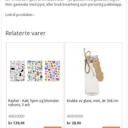
liten gaveeske med pynt, eller bruk treanheng som personlig pakkelapp.
Lysdekor
Link til produkter...
Fargede påskeegg
Tredekor blomster
Relaterte varer
Tørkede blomster
Snart Valentines Day
DIY speil
NYE MATHIA STEMPLER
Slik lager du nisselykt
Slik lager du nissepynt til jul
Rayher - Katt, hjem og blomster
Krukke av glass, mini, str 3x8 cm
Slik lager du julekuppel med nisser
rubons, 3 ark
Julekalender inspirasjon
46830000
46056000
kr 139,00
kr 28,00
Gøy med mosegummi