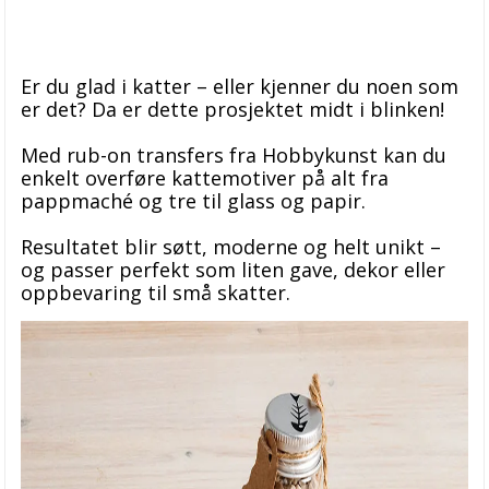
Lag et moderne juletre av treperler – enkelt og elegant
Støp moderne nisser i Raysin – med gull, sort og hvitt
Er du glad i katter – eller kjenner du noen som
Lag personlige julekort med reinsdyr av fingeravtrykk
er det? Da er dette prosjektet midt i blinken!
Støp dine egne lys – moderne og dekorative
Med rub-on transfers fra Hobbykunst kan du
enkelt overføre kattemotiver på alt fra
Lag fargerike småhus med rub-on transfers og Raysin
pappmaché og tre til glass og papir.
Dekorer med søte katter – lag personlige gaver og pynt med
Resultatet blir søtt, moderne og helt unikt –
rub-on transfers
og passer perfekt som liten gave, dekor eller
Lag julekort, gaveposer og gaveesker med rub-on transfers
oppbevaring til små skatter.
Lag dekorative juletrær i Raysin med rub-on
Støp dine egne dekorative hus i gips
Filofax Garden Etui
Raysin gipsmasse
Årets påskekolleksjon