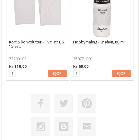
Søte babykort
Solo Goya Acrylic Paint
Vevramme hobbysett
HOBBYGLADE dager hos HOBBYKUNST
Kort & konvolutter - Hvit, str B6,
Hobbymaling - Snøhvit, 80 ml
15 sett
Enkel dørkrans
73203102
35077100
Enkle hjemmelagde gaveposer
kr 110,00
kr 69,00
KJØP
KJØP
Årets julekalendere
BILLIGE BURSDAGSGAVER
Favoritt verktøy
Kvikklunsj kort
Dies sett fra Crafter's Companion
Håndlaget papir