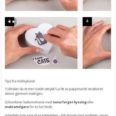
Klippeark fra Hobbykunst
Lag julepynt med barna
Snømann lykt
Telys lykt
Kreative kalendergaver hobby
Kreative kalendergaver kort
Kreative kalendergaver for barna
Nytt design fra Reprint
Tips fra Hobbykunst
Filofax Eco Essential
1) Ønsker du et mer rustikt uttrykk? La litt av pappmaché-strukturen
Påskepynt med isoporegg
skinne gjennom malingen.
2) Kombiner kattemotivene med
naturfarget hyssing
eller
Påskekurv
makramégarn
for en lun finish.
Støpeform for lysestaker
3) Perfekt som gave til en katteelsker – fyll glasset med godbiter, lag en