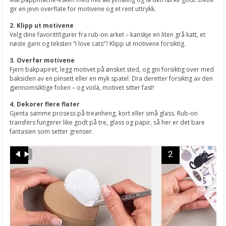
gir en jevn overflate for motivene og et rent uttrykk.
Antonios Tzanidakis kurs 1
2. Klipp ut motivene
Love Notes fra Echo Park
Velg dine favorittfigurer fra rub-on arket – kanskje en liten grå katt, et
nøste garn og teksten “I love cats”? Klipp ut motivene forsiktig.
Nye påskeark fra Reprint
3. Overfør motivene
Fjern bakpapiret, legg motivet på ønsket sted, og gni forsiktig over med
Nye bryllupsark fra Reprint
baksiden av en pinsett eller en myk spatel. Dra deretter forsiktig av den
gjennomsiktige folien – og voilà, motivet sitter fast!
Spring Garden fra Simple Stories
4. Dekorer flere flater
Påskehare pynt
Gjenta samme prosess på treanheng, kort eller små glass. Rub-on
transfers fungerer like godt på tre, glass og papir, så her er det bare
Støpeform med påskemotiver
fantasien som setter grenser.
En støpeform, flere muligheter!
Påskegirlander
Vårens store nyhet!
Karsepottekaniner
Tovet påskehare