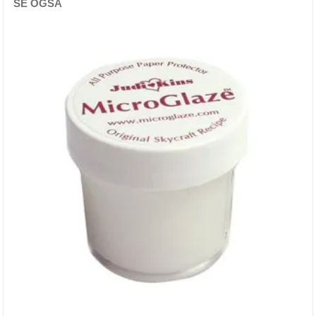
SE OGSÅ
Distress Oxide
Distress Oxide Spray
Distress Paints
Distress Spritz
Distress Stain
Distress stickles
Diverse glitter
Diverse blekk
Diverse maling
Diverse SPRAYS
Dylusions Ink Sprays & Paints
Finnabair Medium & Maling