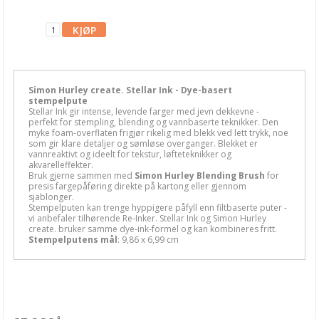
Blekk, maling & tusj
Alkoholblekk
Archival Ink
Brilliance Blekk
Simon Hurley create. Stellar Ink - Dye-basert
stempelpute
Stellar Ink gir intense, levende farger med jevn dekkevne -
Chalk Fluid Edger
perfekt for stempling, blending og vannbaserte teknikker. Den
myke foam-overflaten frigjør rikelig med blekk ved lett trykk, noe
som gir klare detaljer og sømløse overganger. Blekket er
Ciao Bella Ink
vannreaktivt og ideelt for tekstur, løfteteknikker og
akvarelleffekter.
Cosmic Shimmer
Bruk gjerne sammen med
Simon Hurley Blending Brush
for
presis fargepåføring direkte på kartong eller gjennom
sjablonger.
Dina Wakley
Stempelputen kan trenge hyppigere påfyll enn filtbaserte puter -
vi anbefaler tilhørende Re-Inker. Stellar Ink og Simon Hurley
Distress Crayons
create. bruker samme dye-ink-formel og kan kombineres fritt.
Stempelputens mål
: 9,86 x 6,99 cm
Distress Ink
Distress Mediums
Distress Mini Ink Pads