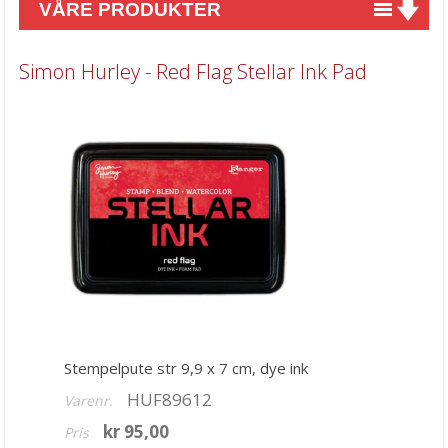
VÅRE PRODUKTER
Nyheter
Simon Hurley - Red Flag Stellar Ink Pad
Tilbud
Kurs & aktiviteter
Gavekort
Kort & Scrapbooking
Mønsterpapir
Kartong 12x12 inch
Motiv til kortlaging
Spesial Papir
Stempelpute str 9,9 x 7 cm, dye ink
Stæsj & pynt
HUF89612
Varenr.
Stempler
kr 95,00
Pris