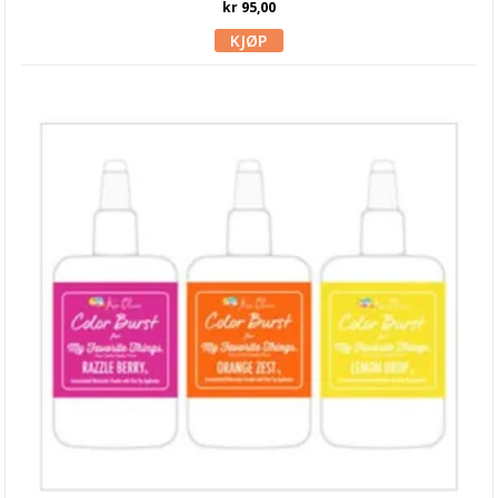
kr 95,00
PaperArtsy Fresco Paint
Nuvo
Perfect Pearl
Picket Fence
Simon Hurley
Stamperia Paste & pigment
StazOn Ink
Stickles glitterlim
VersaColor
VersaFine Ink
49 and Market Ink