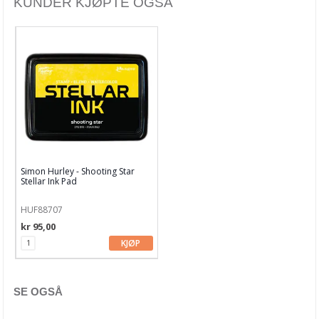
KUNDER KJØPTE OGSÅ
Distress Oxide
Distress Oxide Spray
Distress Paints
Distress Spritz
Distress Stain
Distress stickles
Simon Hurley - Shooting Star
Diverse glitter
Stellar Ink Pad
Diverse blekk
HUF88707
kr 95,00
Diverse maling
KJØP
Diverse SPRAYS
Dylusions Ink Sprays & Paints
SE OGSÅ
Finnabair Medium & Maling