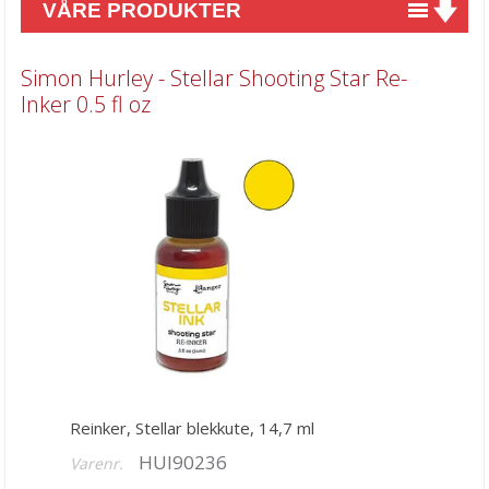
VÅRE PRODUKTER
Nyheter
Simon Hurley - Stellar Shooting Star Re-
Tilbud
Inker 0.5 fl oz
Kurs & aktiviteter
Gavekort
Kort & Scrapbooking
Mønsterpapir
Kartong 12x12 inch
Motiv til kortlaging
Spesial Papir
Stæsj & pynt
Reinker, Stellar blekkute, 14,7 ml
HUI90236
Varenr.
Stempler