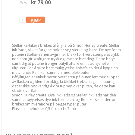
kr 79,00
Pris
Blekk, maling & tusj
Alkoholblekk
Archival Ink
Brilliance Blekk
Stellar Re-Inkers brukes til å fylle på Simon Hurley create. Stellar
Chalk Fluid Edger
Ink Pads, slik at fargene holder seg sterke og klare. De nye foam-
putene i Stellar-serien avgir mer blekk for hvert stempelavtrykk,
noe som gir kraftigere trykk og jevnere blending. Dette betyr
Ciao Bella Ink
samtidig at putene trenger påfyll oftere enn tradisjonelle
filtputer. For å sikre best mulig ytelse anbefales det å kjøpe en
Cosmic Shimmer
matchende Re-Inker sammen med blekkputen.
Påfyllingen er enkel: berør overflaten på puten lett med tuppen
av flasken og klem forsiktig, la blekket trekke seg inn naturlig -
Dina Wakley
det er ikke nødvendig å dra tuppen over puten, da dette kan
skade overflaten.
Simon Hurley create. Dye Ink Pads og Stellar Ink Pads har den
Distress Crayons
samme høyytelses dye-ink-formelen, og Re-Inkers kan derfor
brukes om hverandre på begge typer puter.
Distress Ink
Flasken inneholder 0,5 fl. oz. (14,7 ml).
Distress Mediums
Distress Mini Ink Pads