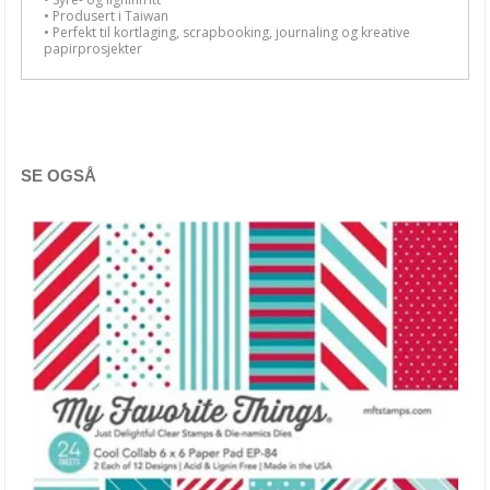
• Produsert i Taiwan
Echo Park
• Perfekt til kortlaging, scrapbooking, journaling og kreative
papirprosjekter
Fancy Pants
Graphic 45
Heidi Swapp
SE OGSÅ
Jen Hadfield / Pebbles
Kaisercraft
Lawn Fawn
LemonCraft
Maggie Holmes
Maja Design
Masterpiece Design
Mintay Papers