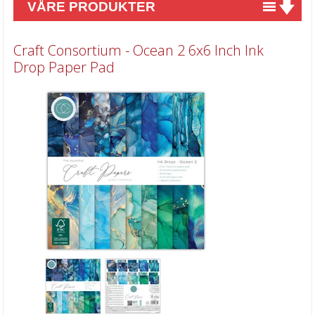
VÅRE PRODUKTER
Nyheter
Craft Consortium - Ocean 2 6x6 Inch Ink
Tilbud
Drop Paper Pad
Kurs & aktiviteter
Gavekort
Kort & Scrapbooking
Mønsterpapir
6x6 & 6x8 inch blokker
8x8 inch & A4 blokker
12x12 inch blokker
Juleark
Diverse