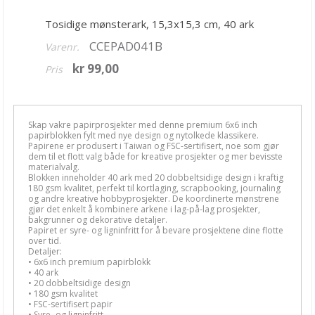
49 and Market
Tosidige mønsterark, 15,3x15,3 cm, 40 ark
American Craft
CCEPAD041B
Varenr.
Arden Studio
kr 99,00
Pris
Bella Blvd
Bella Luna
Skap vakre papirprosjekter med denne premium 6x6 inch
papirblokken fylt med nye design og nytolkede klassikere.
Bo Bunny
Papirene er produsert i Taiwan og FSC-sertifisert, noe som gjør
dem til et flott valg både for kreative prosjekter og mer bevisste
materialvalg.
Carta Bella
Blokken inneholder 40 ark med 20 dobbeltsidige design i kraftig
180 gsm kvalitet, perfekt til kortlaging, scrapbooking, journaling
Ciao Bella
og andre kreative hobbyprosjekter. De koordinerte mønstrene
gjør det enkelt å kombinere arkene i lag-på-lag prosjekter,
bakgrunner og dekorative detaljer.
Crafter's Companion
Papiret er syre- og ligninfritt for å bevare prosjektene dine flotte
over tid.
Craft O'Clock
Detaljer:
• 6x6 inch premium papirblokk
• 40 ark
Crate Paper
• 20 dobbeltsidige design
• 180 gsm kvalitet
Doodlebug
• FSC-sertifisert papir
• Syre- og ligninfritt