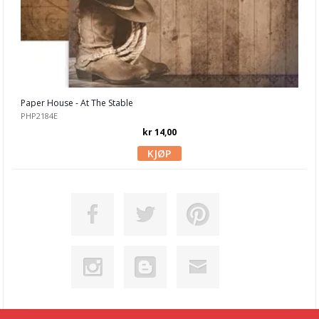
Studio Light
Tim Holtz
Kartong 12x12 inch
Paper House - At The Stable
Motiv til kortlaging
PHP2184E
kr 14,00
Spesial Papir
Stæsj & pynt
Stempler
Blekk, maling & tusj
Embossing
Tags, papirposer & dekorering
Stanseverktøy & tilbehør