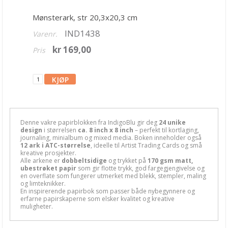
49 and Market
Mønsterark, str 20,3x20,3 cm
American Craft
IND1438
Varenr.
Arden Studio
kr 169,00
Pris
Bella Blvd
Bella Luna
Bo Bunny
Carta Bella
Denne vakre papirblokken fra IndigoBlu gir deg
24 unike
design
i størrelsen
ca. 8 inch x 8 inch
– perfekt til kortlaging,
journaling, minialbum og mixed media. Boken inneholder også
Ciao Bella
12 ark i ATC-størrelse
, ideelle til Artist Trading Cards og små
kreative prosjekter.
Alle arkene er
dobbeltsidige
og trykket på
170 gsm matt,
Crafter's Companion
ubestrøket papir
som gir flotte trykk, god fargegjengivelse og
en overflate som fungerer utmerket med blekk, stempler, maling
Craft O'Clock
og limteknikker.
En inspirerende papirbok som passer både nybegynnere og
erfarne papirskaperne som elsker kvalitet og kreative
Crate Paper
muligheter.
Doodlebug