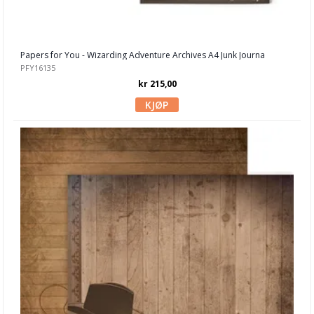
My Minds Eye
P13
Papers for You - Wizarding Adventure Archives A4 Junk Journa
PFY16135
Paige Evans
kr 215,00
Papirdesign
Penelope Dee
Pion Design
Prima
Reminisce
Reprint
ScrapBoys
Simple Stories
Stamperia