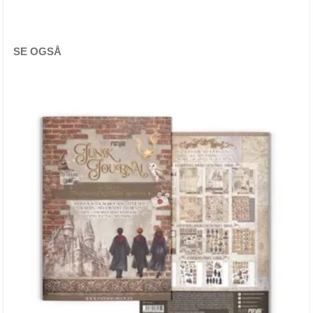
Echo Park
Fancy Pants
SE OGSÅ
Graphic 45
Heidi Swapp
Jen Hadfield / Pebbles
Kaisercraft
Lawn Fawn
LemonCraft
Maggie Holmes
Maja Design
Masterpiece Design
Mintay Papers