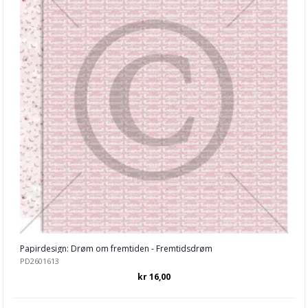
My Minds Eye
P13
Paige Evans
Papirdesign
Penelope Dee
Pion Design
Prima
Reminisce
Reprint
Papirdesign: Drøm om fremtiden - Fremtidsdrøm
ScrapBoys
PD2601613
kr 16,00
Simple Stories
Stamperia