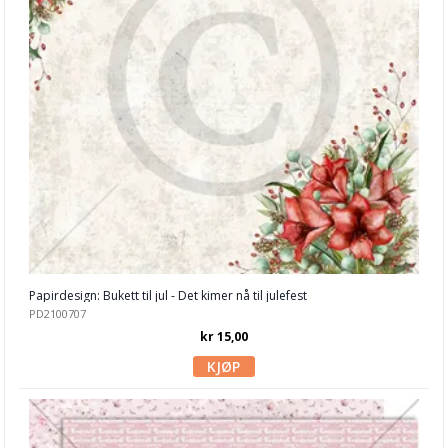
Echo Park
Fancy Pants
Graphic 45
Heidi Swapp
Jen Hadfield / Pebbles
Kaisercraft
Lawn Fawn
LemonCraft
Papirdesign: Bukett til jul - Det kimer nå til julefest
PD2100707
Maggie Holmes
kr 15,00
Maja Design
Masterpiece Design
Mintay Papers