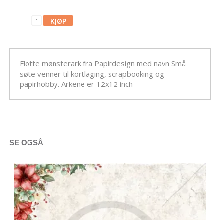
49 and Market
American Craft
Arden Studio
Bella Blvd
Flotte mønsterark fra Papirdesign med navn Små
søte venner til kortlaging, scrapbooking og
Bella Luna
papirhobby. Arkene er 12x12 inch
Bo Bunny
Carta Bella
Ciao Bella
SE OGSÅ
Crafter's Companion
Craft O'Clock
Crate Paper
Doodlebug