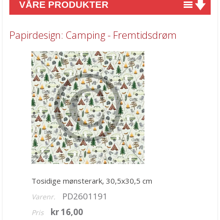
VÅRE PRODUKTER
Nyheter
Papirdesign: Camping - Fremtidsdrøm
Tilbud
Kurs & aktiviteter
Gavekort
Kort & Scrapbooking
Mønsterpapir
6x6 & 6x8 inch blokker
8x8 inch & A4 blokker
12x12 inch blokker
Tosidige mønsterark, 30,5x30,5 cm
Juleark
PD2601191
Varenr.
Diverse
kr 16,00
Pris