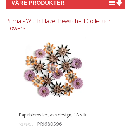
VÅRE PRODUKTER
Nyheter
Prima - Witch Hazel Bewitched Collection
Tilbud
Flowers
Kurs & aktiviteter
Gavekort
Kort & Scrapbooking
Mønsterpapir
Kartong 12x12 inch
Motiv til kortlaging
Spesial Papir
Stæsj & pynt
Papirblomster, ass.design, 18 stk
PRI680596
Alfabet
Varenr.