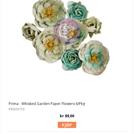
Halvperler
Hotfix
Klistremerker
Knapper
Metall
Papir pynt
Pyntenåler
Resin figurer
Rub-Ons
Prima - Whisked Garden Paper Flowers 6/Pkg
Tim Holtz Idea-ology
PRI672713
kr 89,00
Trefigurer & Pynt
Skrapeklistremerker