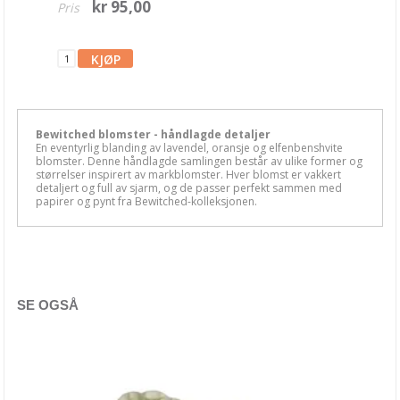
kr 95,00
Pris
Bling & glitter
Blomster
Mathia blomster
Papirdesign blomster
Bewitched blomster - håndlagde detaljer
Prima blomster
En eventyrlig blanding av lavendel, oransje og elfenbenshvite
blomster. Denne håndlagde samlingen består av ulike former og
størrelser inspirert av markblomster. Hver blomst er vakkert
Blondeservietter
detaljert og full av sjarm, og de passer perfekt sammen med
papirer og pynt fra Bewitched-kolleksjonen.
Brads & Eyelets
Charms
Chipboards
SE OGSÅ
Washitape & Dekortape
Diverse pynt
Grungeboard & lerret