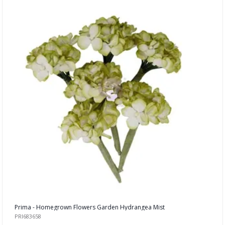
Stempler
Blekk, maling & tusj
Embossing
Tags, papirposer & dekorering
Stanseverktøy & tilbehør
Papir & Spesialpapir
Kreative sett
Scrapbooking & lommescrapping
Planners & kalender
Art Journaling & Mixed Media
Vokssegl & tilbehør
Prima - Homegrown Flowers Garden Hydrangea Mist
PRI683658
Lim & Verktøy