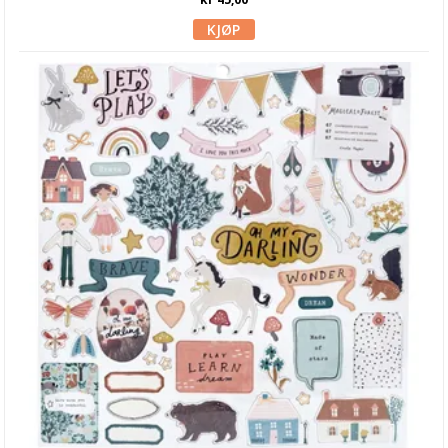
Tags, papirposer & dekorering
Stanseverktøy & tilbehør
Papir & Spesialpapir
Kreative sett
Scrapbooking & lommescrapping
Planners & kalender
Art Journaling & Mixed Media
Vokssegl & tilbehør
Lim & Verktøy
Barnehobby
Bånd, Blonder & Tekstil
Garn & Tilbehør