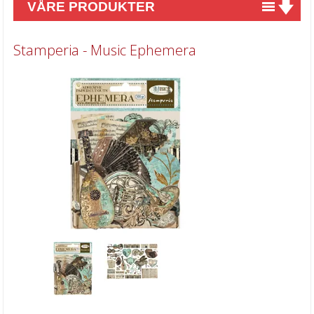
VÅRE PRODUKTER
Nyheter
Stamperia - Music Ephemera
Tilbud
Kurs & aktiviteter
Gavekort
Kort & Scrapbooking
Mønsterpapir
Kartong 12x12 inch
Motiv til kortlaging
Spesial Papir
Stæsj & pynt
Alfabet