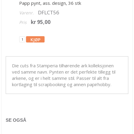
Papp pynt, ass. design, 36 stk
Bling & glitter
DFLCT56
Varenr.
Blomster
kr 95,00
Pris
Blondeservietter
Brads & Eyelets
Charms
Chipboards
Die cuts fra Stamperia tilhørende ark kolleksjonen
ved samme navn. Pynten er det perfekte tillegg til
Washitape & Dekortape
arkene, og er i helt samme stil. Passer til alt fra
Diverse pynt
kortlaging til scrapbooking og annen papirhobby.
Grungeboard & lerret
Halvperler
Hotfix
SE OGSÅ
Klistremerker