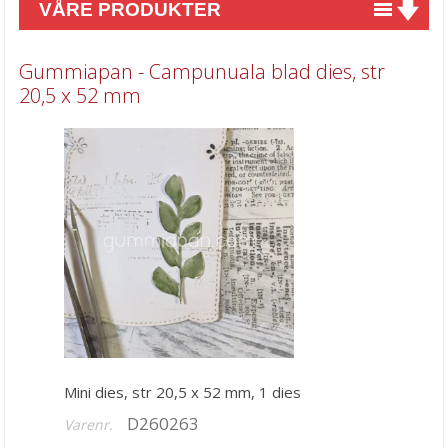
VÅRE PRODUKTER
Nyheter
Gummiapan - Campunuala blad dies, str
Tilbud
20,5 x 52 mm
Kurs & aktiviteter
Gavekort
Kort & Scrapbooking
Mønsterpapir
Kartong 12x12 inch
Motiv til kortlaging
Spesial Papir
Stæsj & pynt
Mini dies, str 20,5 x 52 mm, 1 dies
D260263
Varenr.
Stempler