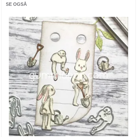
SE OGSÅ
Bind-it-all & Cinch
By Lene dies
Carlijn Design
Concord & 9th
CottageCutz
Craft & You
Crafters Companion
Crealies
Creative Expressions
Diverse dieser
Elisabeth Craft dies
Find It