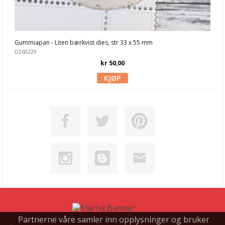
Nellie Snellen
Paper Smooches dies
Gummiapan - Liten bærkvist dies, str 33 x 55 mm
D260229
Papirdesign dies
kr 50,00
Picket Fence Studio
Pinkfresh Studio
Pregeplater
Pretty Pink Posh
Reprint
Simple and Basic
Sizzix
Spellbinder
Partnerne våre samler inn opplysninger og bruker