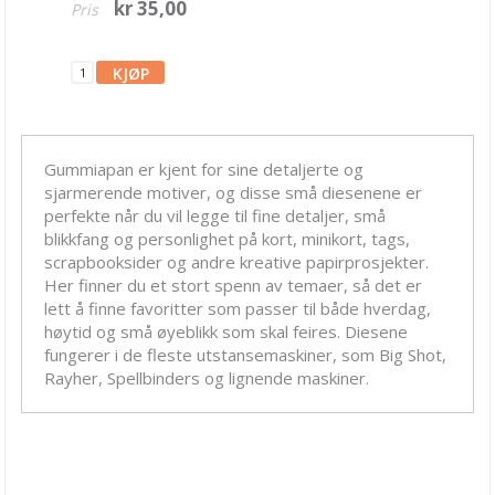
kr 35,00
Pris
Blekk, maling & tusj
Embossing
Tags, papirposer & dekorering
Stanseverktøy & tilbehør
Gummiapan er kjent for sine detaljerte og
Rayher dies
sjarmerende motiver, og disse små diesenene er
perfekte når du vil legge til fine detaljer, små
Stanseverktøy
blikkfang og personlighet på kort, minikort, tags,
scrapbooksider og andre kreative papirprosjekter.
Punchere
Her finner du et stort spenn av temaer, så det er
lett å finne favoritter som passer til både hverdag,
BetterPress System
høytid og små øyeblikk som skal feires. Diesene
Alfabet dies
fungerer i de fleste utstansemaskiner, som Big Shot,
Rayher, Spellbinders og lignende maskiner.
Altenew
Arden Creative Studio
Avery Elle dies