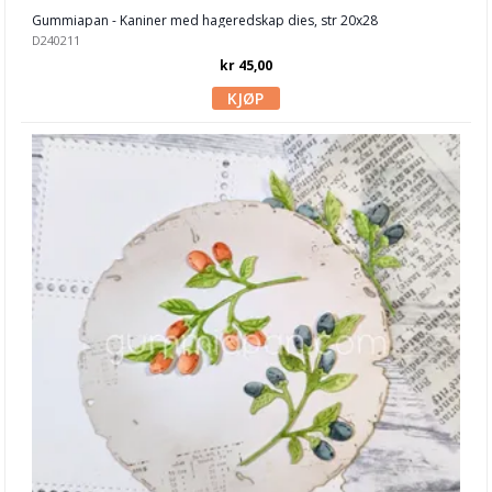
Gummiapan - Kaniner med hageredskap dies, str 20x28
Gummiapan
D240211
kr 45,00
Heffy Doodle
Hero Arts
Kaboks
Lawn Fawn dies
LDRS Creative
Leane Creatief
Lisa Horton
Marianne Design
Masterpiece Design
My Favorite Things
Neat & Tangled