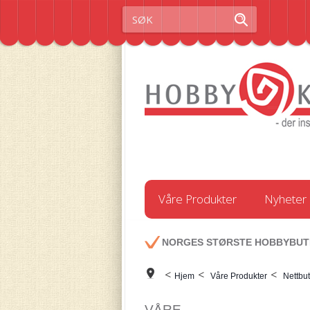
Våre Produkter
Nyheter
NORGES STØRSTE HOBBYBUT
<
<
<
Hjem
Våre Produkter
Nettbut
VÅRE