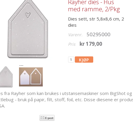
Rayher dies - Hus
med ramme, 2/Pkg
Dies sett, str 5,8x8,6 cm, 2
dies
50295000
Varenr.
kr 179,00
Pris
es fra Rayher som kan brukes i utstansemaskiner som BigShot og
tlebug - bruk på papir, filt, stoff, foil, etc. Disse diesene er produ
SA.