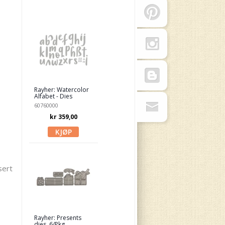
Rayher: Watercolor
Alfabet - Dies
60760000
kr 359,00
sert
Rayher: Presents
dies, 6/Pkg