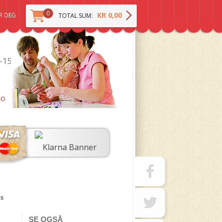
0
KR 0,00
R DEG
TOTAL SUM:
0-15
no
es
SE OGSÅ