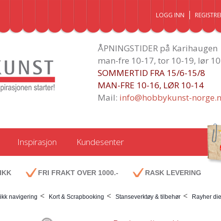
LOGG INN
REGISTRE
ÅPNINGSTIDER på Karihaugen
man-fre 10-17, tor 10-19, lør 1
SOMMERTID FRA 15/6-15/8
MAN-FRE 10-16, LØR 10-14
Mail:
info@hobbykunst-norge.
Inspirasjon
Kundesenter
IKK
FRI FRAKT OVER 1000.-
RASK LEVERING
<
<
<
ikk navigering
Kort & Scrapbooking
Stanseverktøy & tilbehør
Rayher di