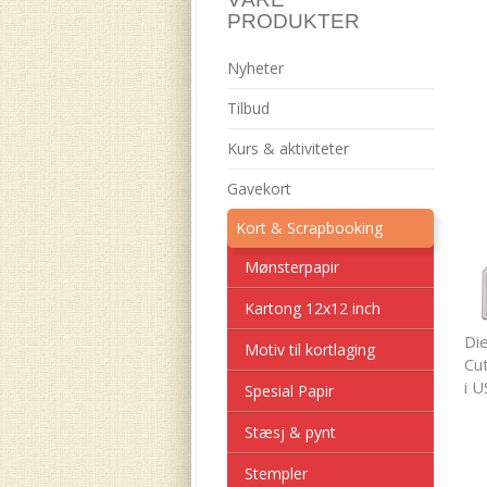
PRODUKTER
Nyheter
Tilbud
Kurs & aktiviteter
Gavekort
Kort & Scrapbooking
Mønsterpapir
Kartong 12x12 inch
Di
Motiv til kortlaging
Cut
i U
Spesial Papir
Stæsj & pynt
Stempler