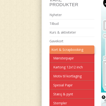
PRODUKTER
Nyheter
Tilbud
Kurs & aktiviteter
Gavekort
Kort & Scrapbooking
Mønsterpapir
Kartong 12x12 inch
Motiv til kortlaging
Spesial Papir
Stæsj & pynt
Stempler