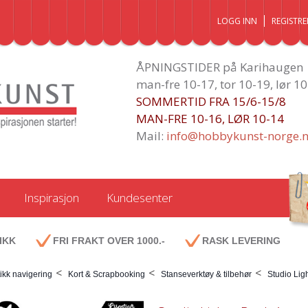
LOGG INN
REGISTRE
ÅPNINGSTIDER på Karihaugen
man-fre 10-17, tor 10-19, lør 1
SOMMERTID FRA 15/6-15/8
MAN-FRE 10-16, LØR 10-14
Mail:
info@hobbykunst-norge.
Inspirasjon
Kundesenter
IKK
FRI FRAKT OVER 1000.-
RASK LEVERING
<
<
<
ikk navigering
Kort & Scrapbooking
Stanseverktøy & tilbehør
Studio Lig