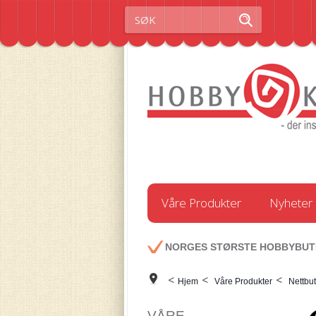
Våre Produkter
Nyheter
NORGES STØRSTE HOBBYBUT
<
<
<
Hjem
Våre Produkter
Nettbut
VÅRE