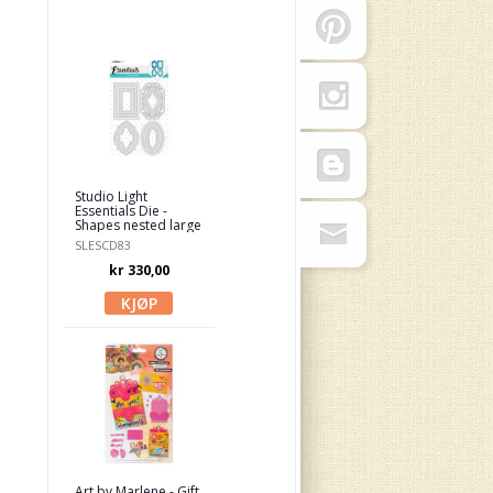
Studio Light
Essentials Die -
Shapes nested large
SLESCD83
kr 330,00
Art by Marlene - Gift