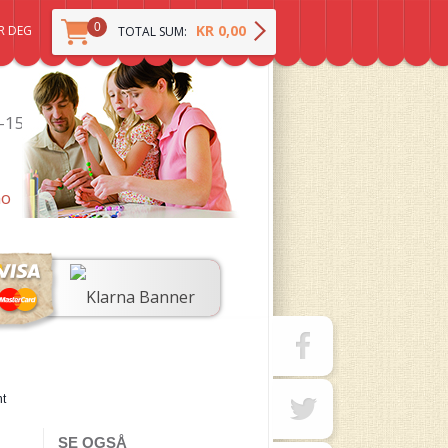
0
KR 0,00
R DEG
TOTAL SUM:
0-15
no
ht
SE OGSÅ