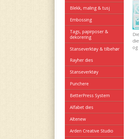
Blekk, maling & tusj
Embossing
Tags, papirposer &
Die
dekorering
die
og 
Stanseverktøy & tilbehør
Rayher dies
Stanseverktøy
Punchere
BetterPress System
Alfabet dies
Altenew
Arden Creative Studio