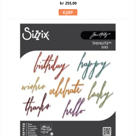
kr 255,00
Gummiapan
Heffy Doodle
Hero Arts
Kaboks
Lawn Fawn dies
LDRS Creative
Leane Creatief
Lisa Horton
Marianne Design
Masterpiece Design
My Favorite Things
Neat & Tangled