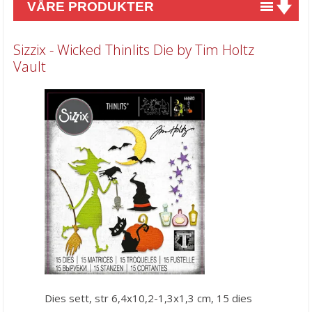
VÅRE PRODUKTER
Nyheter
Sizzix - Wicked Thinlits Die by Tim Holtz
Tilbud
Vault
Kurs & aktiviteter
Gavekort
Kort & Scrapbooking
Mønsterpapir
Kartong 12x12 inch
Motiv til kortlaging
Spesial Papir
Stæsj & pynt
Stempler
Dies sett, str 6,4x10,2-1,3x1,3 cm, 15 dies