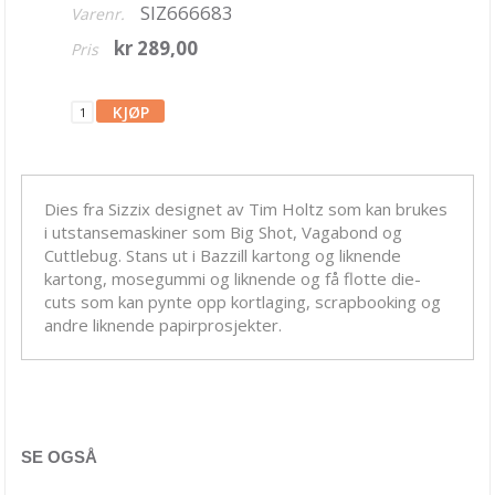
SIZ666683
Varenr.
Blekk, maling & tusj
kr 289,00
Pris
Embossing
Tags, papirposer & dekorering
Stanseverktøy & tilbehør
Rayher dies
Dies fra Sizzix designet av Tim Holtz som kan brukes
Stanseverktøy
i utstansemaskiner som Big Shot, Vagabond og
Cuttlebug. Stans ut i Bazzill kartong og liknende
Punchere
kartong, mosegummi og liknende og få flotte die-
cuts som kan pynte opp kortlaging, scrapbooking og
BetterPress System
andre liknende papirprosjekter.
Alfabet dies
Altenew
Arden Creative Studio
SE OGSÅ
Avery Elle dies