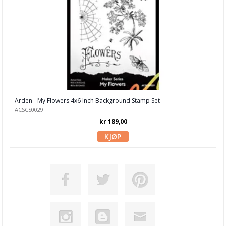
Papirdesign
Penny Black
Picket Fence Studio
Pinkfresh Studio
Polkadoodles
Arden - My Flowers 4x6 Inch Background Stamp Set
ACSCS0029
Pretty Pink Posh
kr 189,00
Sizzix
Simon Hurley
Spellbinders
Stampendous
Stamperia