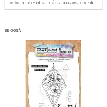
Inneholder
1 stempel
i størrelsen
10,1 x 15,2 cm / 4 x 6 inch
.
Carabelle Studio
Concord & 9th
Craft Consortium
SE OGSÅ
Crafter's Companion
Crafty Individuals
Creative Expressions
Dina Wakley
Dylusions
Hampton Art
hÄnglar & Wings
Hero Arts
Heidi Swapp