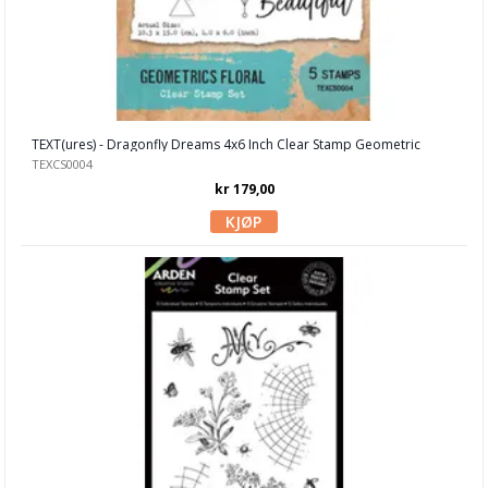
IndigoBlu
Jane's Doodle
Kaboks
TEXT(ures) - Dragonfly Dreams 4x6 Inch Clear Stamp Geometric
Katzelkraft
TEXCS0004
kr 179,00
Kreativ Hobby
Lawn Fawn
LDRS Creative
Neat & Tangled
Nellie Snellen
My Favorite Things
PaperArtsy
Paper Smooches