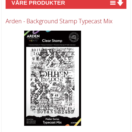
VÅRE PRODUKTER
Nyheter
Arden - Background Stamp Typecast Mix
Tilbud
Kurs & aktiviteter
Gavekort
Kort & Scrapbooking
Mønsterpapir
Kartong 12x12 inch
Motiv til kortlaging
Spesial Papir
Stæsj & pynt
Stempler