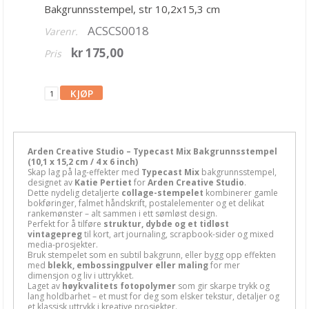
Bakgrunnsstempel, str 10,2x15,3 cm
Mathia stempler
ACSCS0018
Varenr.
Rayher stempler
kr 175,00
Pris
HULDRA designstudio
Fargeleggingsmotiv
Diverse stempler
AHA Arts & Ashley G
Arden Creative Studio – Typecast Mix Bakgrunnsstempel
(10,1 x 15,2 cm / 4 x 6 inch)
Art by Marlene
Skap lag på lag-effekter med
Typecast Mix
bakgrunnsstempel,
designet av
Katie Pertiet
for
Arden Creative Studio
.
Altenew
Dette nydelig detaljerte
collage-stempelet
kombinerer gamle
bokføringer, falmet håndskrift, postalelementer og et delikat
rankemønster – alt sammen i ett sømløst design.
Arden Studio
Perfekt for å tilføre
struktur, dybde og et tidløst
vintagepreg
til kort, art journaling, scrapbook-sider og mixed
Art Impressions
media-prosjekter.
Bruk stempelet som en subtil bakgrunn, eller bygg opp effekten
med
blekk, embossingpulver eller maling
for mer
Avery Elle
dimensjon og liv i uttrykket.
Laget av
høykvalitets fotopolymer
som gir skarpe trykk og
lang holdbarhet – et must for deg som elsker tekstur, detaljer og
Candi Bean
et klassisk uttrykk i kreative prosjekter.