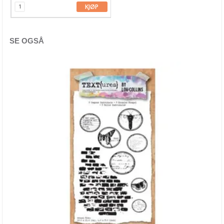
KJØP
Papirdesign
Penny Black
SE OGSÅ
Picket Fence Studio
Pinkfresh Studio
Polkadoodles
Pretty Pink Posh
Sizzix
Simon Hurley
Spellbinders
Stampendous
Stamperia