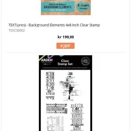
Stampers Anonymuos
Stamping Bella
Studio Light
TEXT(ures) - Background Elements 4x8 Inch Clear Stamp
TEXCS0002
Technique Tuesday
kr 199,00
Tim Holtz
Tracy Evans
Your Next Stamps
Vintage stamps
Visible Image
Woodware
Aall and Create
Blekk, maling & tusj