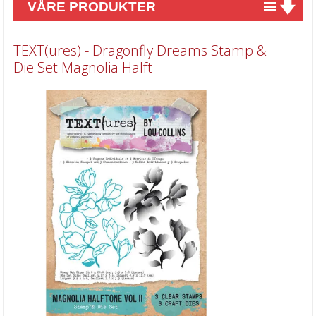
VÅRE PRODUKTER
Nyheter
TEXT(ures) - Dragonfly Dreams Stamp &
Tilbud
Die Set Magnolia Halft
Kurs & aktiviteter
Gavekort
Kort & Scrapbooking
Mønsterpapir
Kartong 12x12 inch
Motiv til kortlaging
Spesial Papir
Stæsj & pynt
Stempler