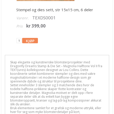
Mathia stempler
Stempel og dies sett, str 15x15 cm, 6 deler
Rayher stempler
TEXDS0001
Varenr.
HULDRA designstudio
kr 399,00
Pris
Fargeleggingsmotiv
Diverse stempler
AHA Arts & Ashley G
Art by Marlene
Skap elegante og kunstneriske blomsterprosjekter med
Dragonfly Dreams Stamp & Die Set – Magnolia Halftone Vol II fra
TEXT{ures}-kolleksjonen designet av
Lou Collins
. Dette
Altenew
koordinerte settet kombinerer stempler og dies med vakre
magnoliablomster i et moderne halftone-design som gir
Arden Studio
spennende dybde og struktur til prosjektene dine.
Settet inneholder 3 stempler og 3 matchende dies hvor de
todelte halftone-prikkene skaper flotte kontraster og
Art Impressions
kunstneriske detaljer. Magnolia-motivet er delt opp i flere
separate deler slik at du enkelt kan bygge egne
Avery Elle
blomsteroppsett, kranser og lag-på-lag komposisjoner akkurat
slik du ønsker.
Bruk elementene samlet for et grafisk og moderne uttrykk, eller
Candi Bean
hver for seg som myke blomsterdetaljer på kort,