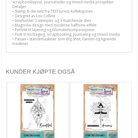
scrapbooklayout, journalsider og mixed media prosjekter.
Carabelle Studio
Detaljer:
• Stamp & die-sett fra TEXT{ures}-kolleksjonen
• Designet av
Lou Collins
Concord & 9th
• Inneholder 3 stempler og 3 matchende dies
• Magnolia-design med moderne halftone-effekt
Craft Consortium
• Perfekt til layering og blomsterkomposisjoner
• Flott til kortlaging, scrapbooking, journaling og mixed media
• Passer i stansemaskiner som Big Shot, Gemini og lignende
Crafter's Companion
maskiner
Crafty Individuals
Creative Expressions
KUNDER KJØPTE OGSÅ
Dina Wakley
Dylusions
Hampton Art
hÄnglar & Wings
Hero Arts
Heidi Swapp