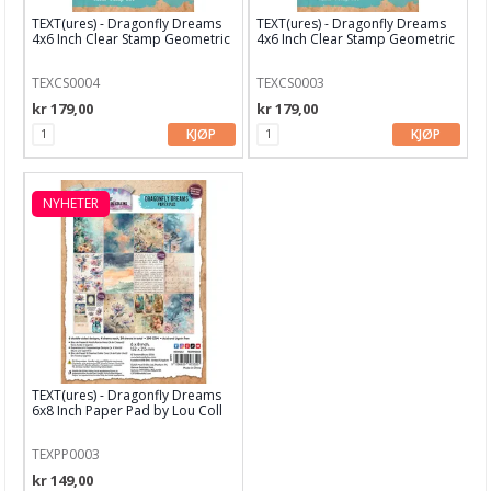
TEXT(ures) - Dragonfly Dreams
TEXT(ures) - Dragonfly Dreams
IndigoBlu
4x6 Inch Clear Stamp Geometric
4x6 Inch Clear Stamp Geometric
Jane's Doodle
TEXCS0004
TEXCS0003
kr 179,00
kr 179,00
Kaboks
KJØP
KJØP
Katzelkraft
Kreativ Hobby
NYHETER
Lawn Fawn
LDRS Creative
Neat & Tangled
Nellie Snellen
TEXT(ures) - Dragonfly Dreams
My Favorite Things
6x8 Inch Paper Pad by Lou Coll
PaperArtsy
TEXPP0003
kr 149,00
Paper Smooches