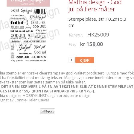
Mathia design - God
jul på flere måter
Stempelplate, str 10,2x15,3
cm
HK25009
Varenr.
kr 159,00
Pris
hia stempler er norske clearstamps av god kvalitet produsert i Europa med fok
å ha fleksibilitet med motiv og tekster. Mange av platene inneholder store og s
ske tekster som kan settes sammen på ulike måter.
 DET ER EN SKRIVEFEIL PÅ EN AV TEKSTENE, SLIK AT DENNE STEMPELPLA
GES FOR KR 159,- (KONTRA STANDARDPRIS KR 179,-).
hia design er HOBBYKUNSTs egen produserte design
ignet av Connie-Helen Bæver