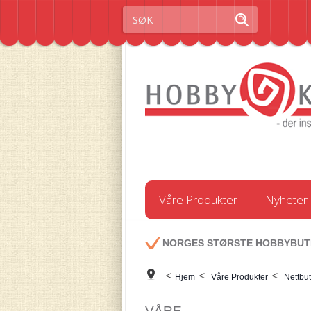
Våre Produkter
Nyheter
NORGES STØRSTE HOBBYBUT
<
<
<
Hjem
Våre Produkter
Nettbut
VÅRE