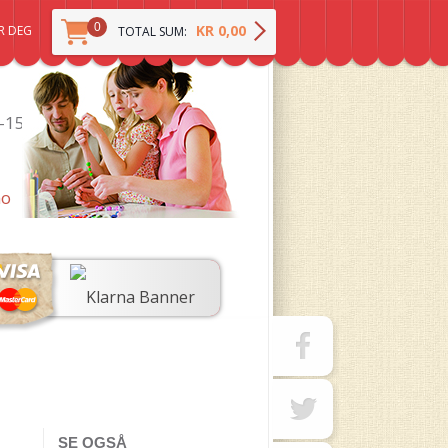
0
KR 0,00
R DEG
TOTAL SUM:
0-15
no
SE OGSÅ