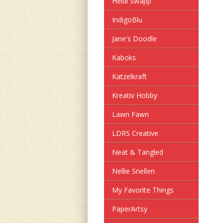
Heidi Swapp
IndigoBlu
Jane's Doodle
Kaboks
Katzelkraft
Kreativ Hobby
Lawn Fawn
LDRS Creative
Neat & Tangled
Nellie Snellen
My Favorite Things
PaperArtsy