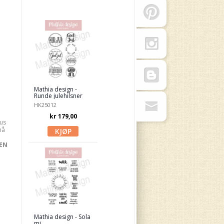
Mathia design -
Runde julehilsner
HK25012
kr 179,00
us
må
TEN
Mathia design - Sola
mi