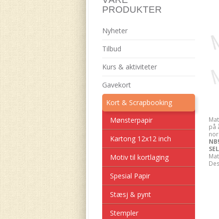
PRODUKTER
Nyheter
Tilbud
Kurs & aktiviteter
Gavekort
Kort & Scrapbooking
Mønsterpapir
Mat
på 
nor
Kartong 12x12 inch
NB!
SEL
Mat
Motiv til kortlaging
Des
Spesial Papir
Stæsj & pynt
Stempler