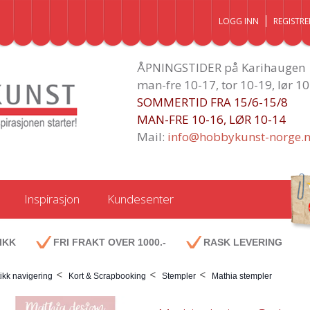
LOGG INN
REGISTRE
ÅPNINGSTIDER på Karihaugen
man-fre 10-17, tor 10-19, lør 1
SOMMERTID FRA 15/6-15/8
MAN-FRE 10-16, LØR 10-14
Mail:
info@hobbykunst-norge.
Inspirasjon
Kundesenter
IKK
FRI FRAKT OVER 1000.-
RASK LEVERING
<
<
<
ikk navigering
Kort & Scrapbooking
Stempler
Mathia stempler