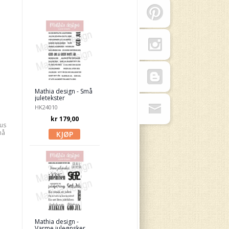
Mathia design - Små
juletekster
HK24010
kr 179,00
us
må
Mathia design -
Varme juleønsker ,