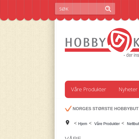
Våre Produkter
Nyheter
NORGES STØRSTE HOBBYBUT
<
<
<
Hjem
Våre Produkter
Nettbut
VÅRE