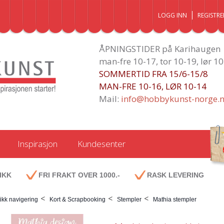
LOGG INN
REGISTRE
ÅPNINGSTIDER på Karihaugen
man-fre 10-17, tor 10-19, lør 1
SOMMERTID FRA 15/6-15/8
MAN-FRE 10-16, LØR 10-14
Mail:
info@hobbykunst-norge.
Inspirasjon
Kundesenter
IKK
FRI FRAKT OVER 1000.-
RASK LEVERING
<
<
<
ikk navigering
Kort & Scrapbooking
Stempler
Mathia stempler