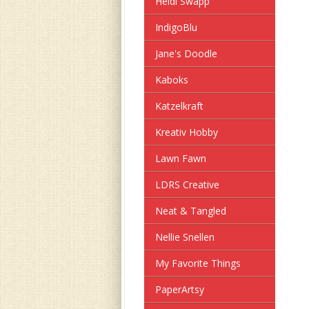
Heidi Swapp
IndigoBlu
Jane's Doodle
Kaboks
Katzelkraft
Kreativ Hobby
Lawn Fawn
LDRS Creative
Neat & Tangled
Nellie Snellen
My Favorite Things
PaperArtsy