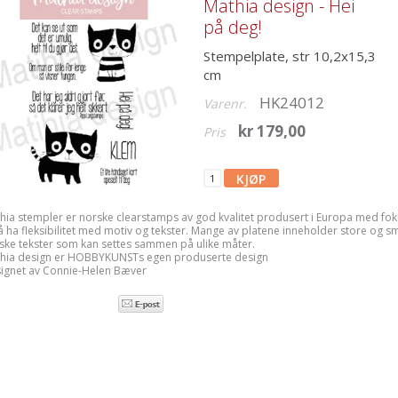
Mathia design - Hei
på deg!
Stempelplate, str 10,2x15,3
cm
HK24012
Varenr.
kr 179,00
Pris
hia stempler er norske clearstamps av god kvalitet produsert i Europa med fok
å ha fleksibilitet med motiv og tekster. Mange av platene inneholder store og s
ske tekster som kan settes sammen på ulike måter.
hia design er HOBBYKUNSTs egen produserte design
ignet av Connie-Helen Bæver