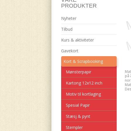
PRODUKTER
Nyheter
Tilbud
Kurs & aktiviteter
Gavekort
Kort & Scrapbooking
Mønsterpapir
Mat
på 
nor
Kartong 12x12 inch
Mat
Des
Motiv til kortlaging
Spesial Papir
Stæsj & pynt
Stempler