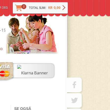
0
KR 0,00
R DEG
TOTAL SUM:
0-15
no
SE OGSÅ