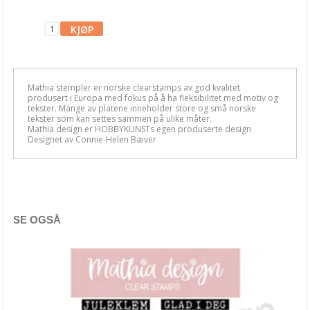
Mathia stempler
Rayher stempler
HULDRA designstudio
Fargeleggingsmotiv
Mathia stempler er norske clearstamps av god kvalitet
produsert i Europa med fokus på å ha fleksibilitet med motiv og
tekster. Mange av platene inneholder store og små norske
Diverse stempler
tekster som kan settes sammen på ulike måter.
Mathia design er HOBBYKUNSTs egen produserte design
Designet av Connie-Helen Bæver
AHA Arts & Ashley G
Art by Marlene
Altenew
Arden Studio
SE OGSÅ
Art Impressions
Avery Elle
Candi Bean