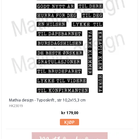
Carabelle Studio
Concord & 9th
Craft Consortium
Crafter's Companion
Crafty Individuals
Creative Expressions
Dina Wakley
Dylusions
Mathia design - Typoskrift , str 10,2x15,3 cm
Hampton Art
HK23019
hÄnglar & Wings
kr 179,00
Hero Arts
Heidi Swapp