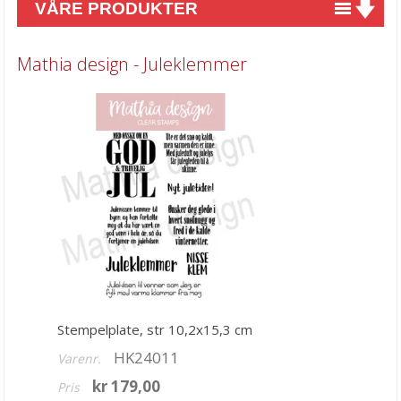
VÅRE PRODUKTER
Nyheter
Mathia design - Juleklemmer
Tilbud
Kurs & aktiviteter
Gavekort
Kort & Scrapbooking
Mønsterpapir
Kartong 12x12 inch
Motiv til kortlaging
Spesial Papir
Stempelplate, str 10,2x15,3 cm
Stæsj & pynt
HK24011
Varenr.
Stempler
kr 179,00
Pris