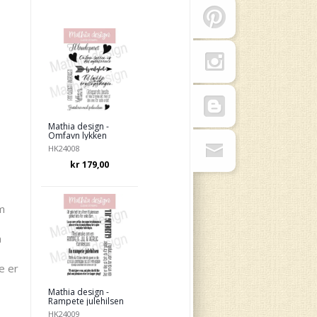
Mathia design -
Omfavn lykken
HK24008
kr 179,00
m
å
e er
Mathia design -
Rampete julehilsen
HK24009