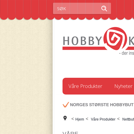
Våre Produkter
Nyheter
NORGES STØRSTE HOBBYBUT
<
<
<
Hjem
Våre Produkter
Nettbut
VÅRE