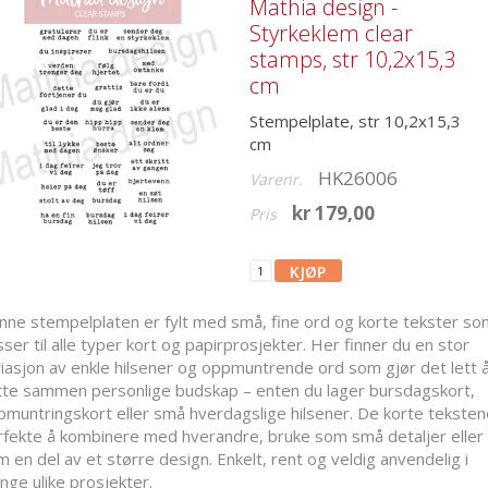
Mathia design -
Styrkeklem clear
stamps, str 10,2x15,3
cm
Stempelplate, str 10,2x15,3
cm
HK26006
Varenr.
kr 179,00
Pris
nne stempelplaten er fylt med små, fine ord og korte tekster so
ser til alle typer kort og papirprosjekter. Her finner du en stor
iasjon av enkle hilsener og oppmuntrende ord som gjør det lett 
tte sammen personlige budskap – enten du lager bursdagskort,
muntringskort eller små hverdagslige hilsener. De korte teksten
rfekte å kombinere med hverandre, bruke som små detaljer eller
 en del av et større design. Enkelt, rent og veldig anvendelig i
ge ulike prosjekter.