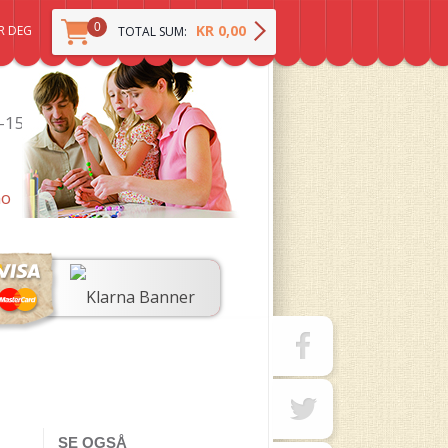
0
KR 0,00
R DEG
TOTAL SUM:
0-15
no
SE OGSÅ