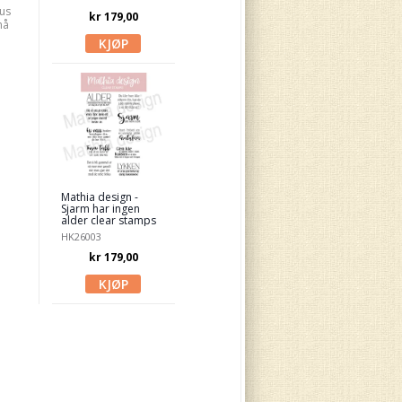
us
kr 179,00
må
Mathia design -
Sjarm har ingen
alder clear stamps
HK26003
kr 179,00