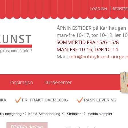
LOGG INN
REGISTRE
ÅPNINGSTIDER på Karihaugen
man-fre 10-17, tor 10-19, lør 1
SOMMERTID FRA 15/6-15/8
MAN-FRE 10-16, LØR 10-14
Mail:
info@hobbykunst-norge.
Inspirasjon
Kundesenter
IKK
FRI FRAKT OVER 1000.-
RASK LEVERING
<
<
<
ikk navigering
Kort & Scrapbooking
Stempler
Mathia stempler