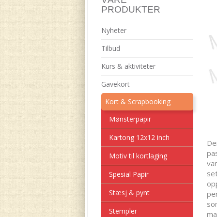
PRODUKTER
Nyheter
Tilbud
Kurs & aktiviteter
Gavekort
Kort & Scrapbooking
Mønsterpapir
Kartong 12x12 inch
De
pas
Motiv til kortlaging
var
se
Spesial Papir
opp
Stæsj & pynt
pe
som
Stempler
man