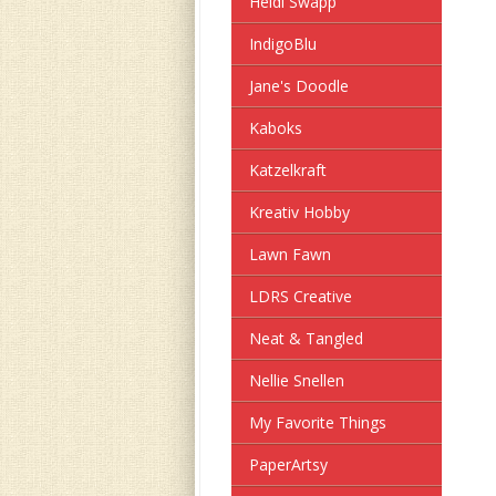
Heidi Swapp
IndigoBlu
Jane's Doodle
Kaboks
Katzelkraft
Kreativ Hobby
Lawn Fawn
LDRS Creative
Neat & Tangled
Nellie Snellen
My Favorite Things
PaperArtsy