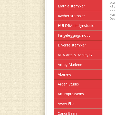
Mat
Mathia stempler
på 
nor
Mat
Rayher stempler
Des
HULDRA designstudio
Fargeleggingsmotiv
Diverse stempler
AHA Arts & Ashley G
Art by Marlene
Altenew
Arden Studio
Art Impressions
Avery Elle
Candi Bean