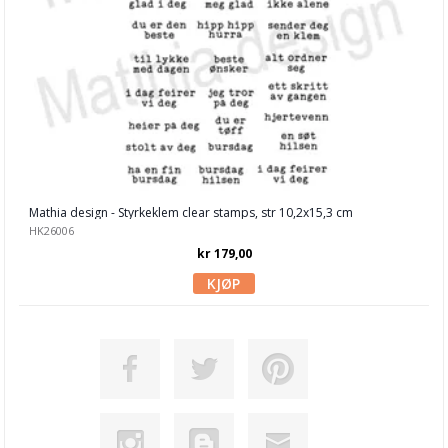
Stampers Anonymuos
Stamping Bella
Studio Light
Technique Tuesday
Tim Holtz
Tracy Evans
Mathia design - Styrkeklem clear stamps, str 10,2x15,3 cm
HK26006
Your Next Stamps
kr 179,00
Vintage stamps
Visible Image
Woodware
Aall and Create
Blekk, maling & tusj