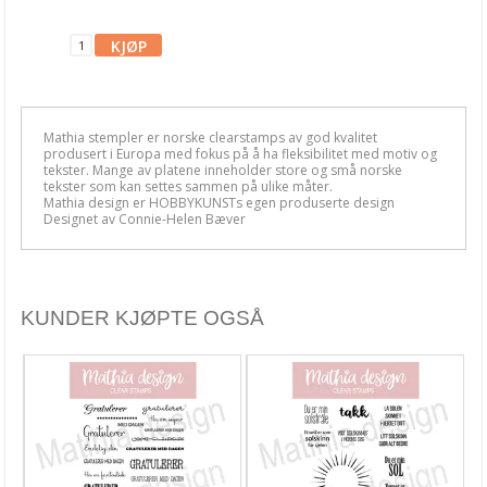
Mathia stempler
Rayher stempler
HULDRA designstudio
Fargeleggingsmotiv
Mathia stempler er norske clearstamps av god kvalitet
produsert i Europa med fokus på å ha fleksibilitet med motiv og
tekster. Mange av platene inneholder store og små norske
Diverse stempler
tekster som kan settes sammen på ulike måter.
Mathia design er HOBBYKUNSTs egen produserte design
Designet av Connie-Helen Bæver
AHA Arts & Ashley G
Art by Marlene
Altenew
KUNDER KJØPTE OGSÅ
Arden Studio
Art Impressions
Avery Elle
Candi Bean