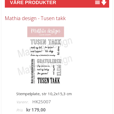
VÅRE PRODUKTER
Nyheter
Mathia design - Tusen takk
Tilbud
Kurs & aktiviteter
Gavekort
Kort & Scrapbooking
Mønsterpapir
Kartong 12x12 inch
Motiv til kortlaging
Spesial Papir
Stempelplate, str 10,2x15,3 cm
Stæsj & pynt
HK25007
Varenr.
Stempler
kr 179,00
Pris