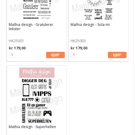
Carabelle Studio
Concord & 9th
Mathia design - Gratulerer
Mathia design - Sola mi
tekster
Craft Consortium
Crafter's Companion
HK25001
HK25003
kr 179,00
kr 179,00
Crafty Individuals
KJØP
KJØP
Creative Expressions
Dina Wakley
Dylusions
Hampton Art
hÄnglar & Wings
Hero Arts
Mathia design - Superhelten
Heidi Swapp