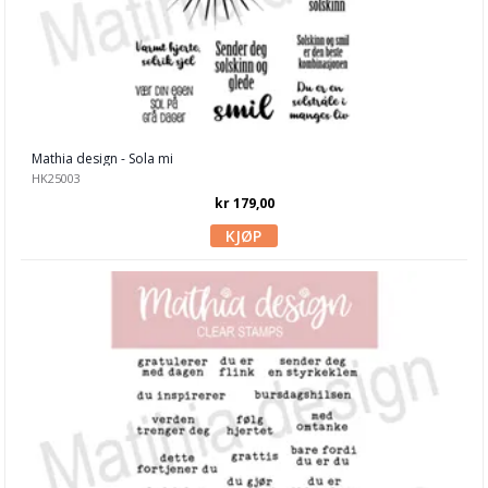
Papirdesign
Penny Black
Picket Fence Studio
Mathia design - Sola mi
Pinkfresh Studio
HK25003
kr 179,00
Polkadoodles
Pretty Pink Posh
Sizzix
Simon Hurley
Spellbinders
Stampendous
Stamperia