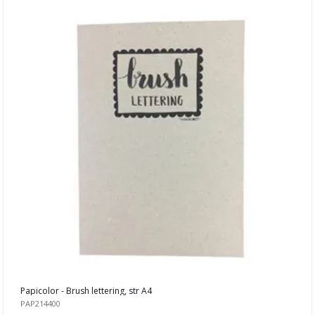
Tekstil hobby
Dekor & Bord
Gaveinnpakking
Kake & Bake
Bøker & Blader
Tema
Leverandører
Papicolor - Brush lettering, str A4
PAP214400