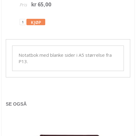
Barnehobby
kr 65,00
Pris
Bånd, Blonder & Tekstil
Garn & Tilbehør
Gips, støp, form
Hobby - generelt
Notatbok med blanke sider i A5 størrelse fra
Julens produkter
P13.
Kunstnermateriell
Maling & Tusj
Oppbevaring
Papir, Kort & Konvolutt
SE OGSÅ
Blokker & Notatbøker
Bordkort