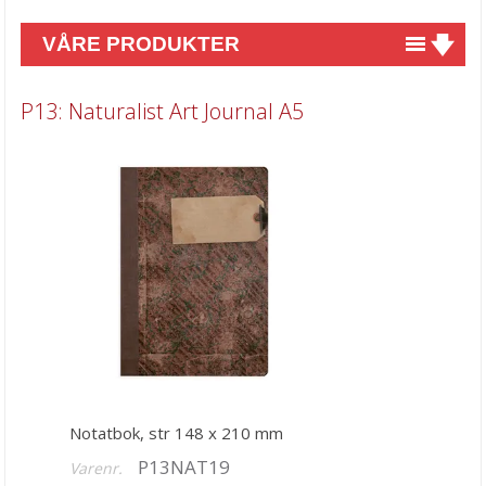
VÅRE PRODUKTER
Nyheter
P13: Naturalist Art Journal A5
Tilbud
Kurs & aktiviteter
Gavekort
Kort & Scrapbooking
Scrapbooking & lommescrapping
Planners & kalender
Art Journaling & Mixed Media
Vokssegl & tilbehør
Notatbok, str 148 x 210 mm
Lim & Verktøy
P13NAT19
Varenr.