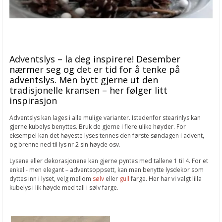
Adventslys – la deg inspirere! Desember
nærmer seg og det er tid for å tenke på
adventslys. Men bytt gjerne ut den
tradisjonelle kransen – her følger litt
inspirasjon
Adventslys kan lages i alle mulige varianter. Istedenfor stearinlys kan
gjerne kubelys benyttes. Bruk de gjerne i flere ulike høyder. For
eksempel kan det høyeste lyses tennes den første søndagen i advent,
og brenne ned til lys nr 2 sin høyde osv.
Lysene eller dekorasjonene kan gjerne pyntes med tallene 1 til 4. For et
enkel - men elegant – adventsoppsett, kan man benytte lysdekor som
dyttes inn i lyset, velg mellom
sølv
eller
gull
farge. Her har vi valgt lilla
kubelys i lik høyde med tall i sølv farge.