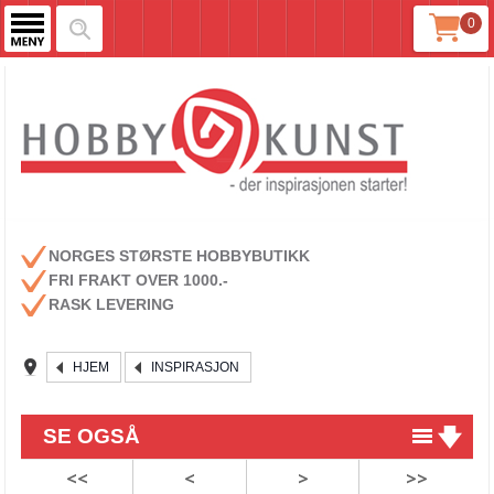
0
NORGES STØRSTE HOBBYBUTIKK
FRI FRAKT OVER 1000.-
RASK LEVERING
HJEM
INSPIRASJON
SE OGSÅ
<<
<
>
>>
Story in a box