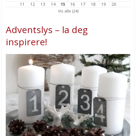
11
12
13
14
15
16
17
18
19
20
Julestempler fra MY FAVORITE THINGS
Vis alle (24)
Støtt din lokale nisjebutikk!
Adventslys – la deg
Flott og enkel juledekor
inspirere!
Pouring mediium teknikk
Copic - tusjene alle snakker om!
Pretty Pink Posh i Norge
HOBBYGLADE DAGER
Silk Clay DINOSAUR
Luminance erstatter Prismacolor