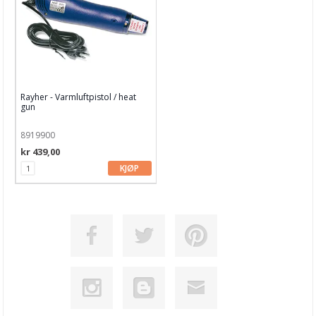
Rayher - Varmluftpistol / heat
gun
8919900
kr 439,00
KJØP