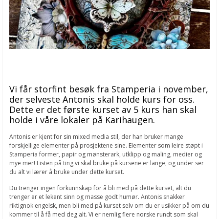
Vi får storfint besøk fra Stamperia i november,
der selveste Antonis skal holde kurs for oss.
Dette er det første kurset av 5 kurs han skal
holde i våre lokaler på Karihaugen.
Antonis er kjent for sin mixed media stil, der han bruker mange
forskjellige elementer på prosjektene sine. Elementer som leire støpt i
Stamperia former, papir og mønsterark, utklipp og maling, medier og
mye mer! Listen på ting vi skal bruke på kursene er lange, og under ser
du alt vi lærer å bruke under dette kurset.
Du trenger ingen forkunnskap for å bli med på dette kurset, alt du
trenger er et lekent sinn og masse godt humør. Antonis snakker
riktignok engelsk, men bli med på kurset selv om du er usikker på om du
kommer til å få med deg alt. Vi er nemlig flere norske rundt som skal