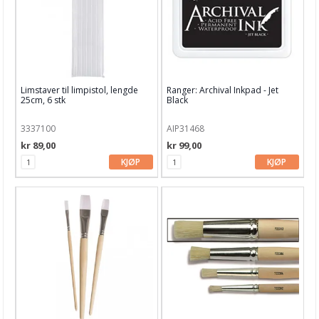
Limstaver til limpistol, lengde
Ranger: Archival Inkpad - Jet
25cm, 6 stk
Black
3337100
AIP31468
kr 89,00
kr 99,00
KJØP
KJØP