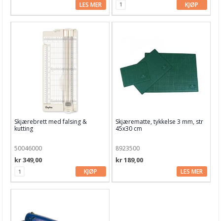
LES MER
KJØP
Skjærebrett med falsing &
Skjærematte, tykkelse 3 mm, str
kutting
45x30 cm
50046000
8923500
kr 349,00
kr 189,00
KJØP
LES MER