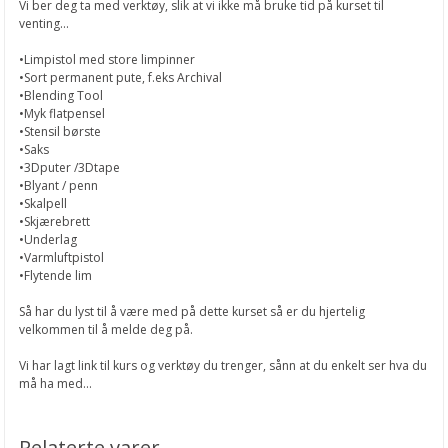
Vi ber deg ta med verktøy, slik at vi ikke må bruke tid på kurset til
venting...
•Limpistol med store limpinner
•Sort permanent pute, f.eks Archival
•Blending Tool
•Myk flatpensel
•Stensil børste
•Saks
•3Dputer /3Dtape
•Blyant / penn
•Skalpell
•Skjærebrett
•Underlag
•Varmluftpistol
•Flytende lim
Så har du lyst til å være med på dette kurset så er du hjertelig
velkommen til å melde deg på.
Vi har lagt link til kurs og verktøy du trenger, sånn at du enkelt ser hva du
må ha med...
Relaterte varer