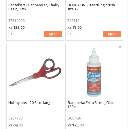
Penselsett - Flat pensler, Chalky
HOBBY LINE-Stencilling brush
Basic, 3 stk
size 12
37319000
722312
kr 135,00
kr 75,00
KJØP
KJØP
Hobbysaks - 20.5 cm lang
Stamperia: Extra Strong Glue,
120 ml
8937700
DC07GN
kr 69,00
kr 125,00