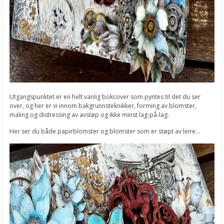
Utgangspunktet er en helt vanlig bokcover som pyntes til det du ser
over, og her er vi innom bakgrunnsteknikker, forming av blomster,
maling og distressing av avstøp og ikke minst lag-på-lag.
Her ser du både papirblomster og blomster som er støpt av leire...