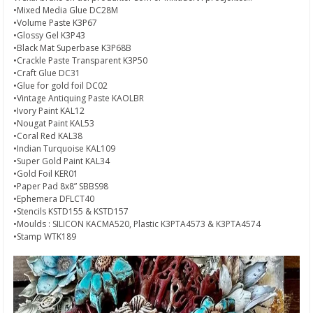
•Mixed Media Glue DC28M
•Volume Paste K3P67
•Glossy Gel K3P43
•Black Mat Superbase K3P68B
•Crackle Paste Transparent K3P50
•Craft Glue DC31
•Glue for gold foil DC02
•Vintage Antiquing Paste KAOLBR
•Ivory Paint KAL12
•Nougat Paint KAL53
•Coral Red KAL38
•Indian Turquoise KAL109
•Super Gold Paint KAL34
•Gold Foil KER01
•Paper Pad 8x8” SBBS98
•Ephemera DFLCT40
•Stencils KSTD155 & KSTD157
•Moulds : SILICON KACMA520,
Plastic K3PTA4573 & K3PTA4574
•Stamp WTK189