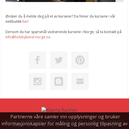
Ønsker du å melde deg på et av kursene? Da finner du kursene i vår
nettbutikk
her!
Dersom du har spørsmål vedrørende kursene i Norge, så ta kontakt på
info@hobbykunst-norge.no
.
Partnerne våre samler inn opplysninger og bruker
© 2026 | HOBBYKUNST NORGE | Per Krohgs vei 4, 1065 Oslo - Inngang C,
informasjonskapsler for måling og personlig tilpasning av
3. etasje | Tel: +(47) 48 33 59 09 | E-post: info@hobbykunst-norge.no