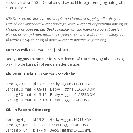
kurskit verdt kr 460,-. Det vil bli satt av tid til fotografering og autografer
etter kurset!
NB! Dersom du aldri har drevet på med lommescrapping eller Project
Life, så er Classroom kurset for deg! Dette kurset er et presentasjon og et
klasseroms oppsett, der Becky snakker om sin lidenskap og sitt design.
Har du drevet på med lommescrapping, og syns at det eneste viktige er å
få treffe Becky så er også dette kurset et perfekt valg for deg!
Kursoversikt 29. mai - 11. juni 2015:
Becky Higgins ankommer først Stockholm så Gøteborg og tilslutt Oslo,
og vil holde kurs på følgende steder og tider...
Alviks Kulturhus, Bromma Stockholm
Fredag 29. mai kl 19-21 Becky Higgins EXCLUSIVE
Lørdag 30. mai kl 09-11 Becky Higgins CLASSROOM
Lørdag 30. mai kl 13-15 Becky Higgins CLASSROOM
Lørdag 30. mai kl 17-19 Becky Higgins EXCLUSIVE
CiLi in Papers Göteborg
Torsdag 4. juni kl 19-21 Becky Higgins EXCLUSIVE
Fredag 5. juni kl 19-21 Becky Higgins EXCLUSIVE
Lørdag 6. juni kl 17-19 Becky Higgins EXCLUSIVE