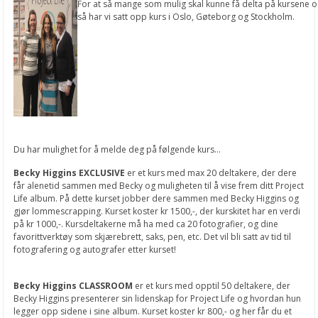
For at så mange som mulig skal kunne få delta på kursene og
så har vi satt opp kurs i Oslo, Gøteborg og Stockholm.
Du har mulighet for å melde deg på følgende kurs...
Becky Higgins EXCLUSIVE
er et kurs med max 20 deltakere, der dere
får alenetid sammen med Becky og muligheten til å vise frem ditt Project
Life album. På dette kurset jobber dere sammen med Becky Higgins og
gjør lommescrapping. Kurset koster kr 1500,-, der kurskitet har en verdi
på kr 1000,-. Kursdeltakerne må ha med ca 20 fotografier, og dine
favorittverktøy som skjærebrett, saks, pen, etc. Det vil bli satt av tid til
fotografering og autografer etter kurset!
Becky Higgins CLASSROOM
er et kurs med opptil 50 deltakere, der
Becky Higgins presenterer sin lidenskap for Project Life og hvordan hun
legger opp sidene i sine album. Kurset koster kr 800,- og her får du et