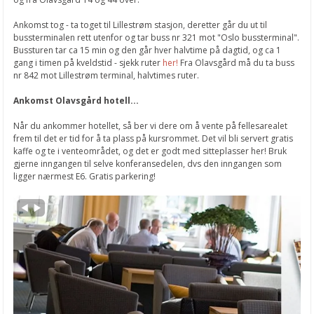
Ankomst tog - ta toget til Lillestrøm stasjon, deretter går du ut til
bussterminalen rett utenfor og tar buss nr 321 mot "Oslo bussterminal".
Bussturen tar ca 15 min og den går hver halvtime på dagtid, og ca 1
gang i timen på kveldstid - sjekk ruter
her!
Fra Olavsgård må du ta buss
nr 842 mot Lillestrøm terminal, halvtimes ruter.
Ankomst Olavsgård hotell...
Når du ankommer hotellet, så ber vi dere om å vente på fellesarealet
frem til det er tid for å ta plass på kursrommet. Det vil bli servert gratis
kaffe og te i venteområdet, og det er godt med sitteplasser her! Bruk
gjerne inngangen til selve konferansedelen, dvs den inngangen som
ligger nærmest E6. Gratis parkering!