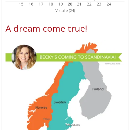
15
16
17
18
19
20
21
22
23
24
SMYKKEBETONG FRA RAYHER
Vis alle (24)
Kjøkkenklutene strikker du fremdeles selv!
A dream come true!
Vi ønsker velkommen til NY GARNKVALITET
Notisblokk mal av Hobbykunst Norge
Planner glede hos HOBBYKUNST
Pynt flotte bordkort til jul!
Vintage julekuler
Vindus dekorasjon
Hva gjør vi med alle bildene???