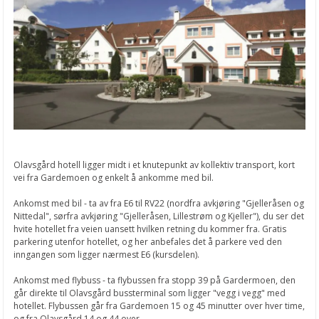
Olavsgård hotell ligger midt i et knutepunkt av kollektiv transport, kort
vei fra Gardemoen og enkelt å ankomme med bil.
Ankomst med bil - ta av fra E6 til RV22 (nordfra avkjøring "Gjelleråsen og
Nittedal", sørfra avkjøring "Gjelleråsen, Lillestrøm og Kjeller"), du ser det
hvite hotellet fra veien uansett hvilken retning du kommer fra. Gratis
parkering utenfor hotellet, og her anbefales det å parkere ved den
inngangen som ligger nærmest E6 (kursdelen).
Ankomst med flybuss - ta flybussen fra stopp 39 på Gardermoen, den
går direkte til Olavsgård bussterminal som ligger "vegg i vegg" med
hotellet. Flybussen går fra Gardemoen 15 og 45 minutter over hver time,
og fra Olavsgård 14 og 44 over.