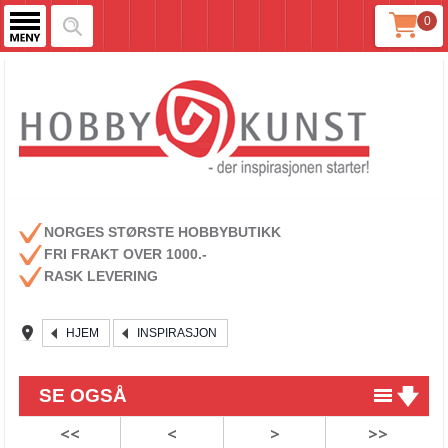
0
NORGES STØRSTE HOBBYBUTIKK
FRI FRAKT OVER 1000.-
RASK LEVERING
HJEM
INSPIRASJON
SE OGSÅ
<<
<
>
>>
Julekort med stempelmotiv du fargelegger selv