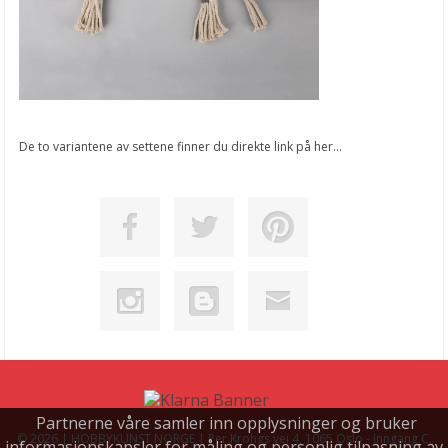
De to variantene av settene finner du direkte link på her...
Partnerne våre samler inn opplysninger og bruker
© 2026 | HOBBYKUNST NORGE | Per Krohgs vei 4, 1065 Oslo - Inngang C,
informasjonskapsler for måling og personlig tilpasning av