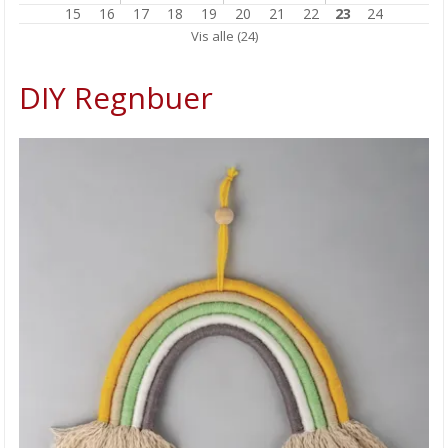
15
16
17
18
19
20
21
22
23
24
Julemotiv på lys
Vis alle (24)
Adventslys – la deg inspirere!
DIY Regnbuer
Stille natt - inspirasjon fra PapirDesign
Spennende kurs med Elizabeth Elton!
Velkommen til ny nettbutikk!
Loom Bands
Dekorer porselen - enkelt
Dina Wakleys akrylmaling
Kjøkkenklutene strikker du selv!