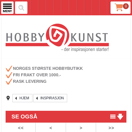
0
NORGES STØRSTE HOBBYBUTIKK
FRI FRAKT OVER 1000.-
RASK LEVERING
HJEM
INSPIRASJON
SE OGSÅ
<<
<
>
>>
Påskeklut - gratis oppskrift