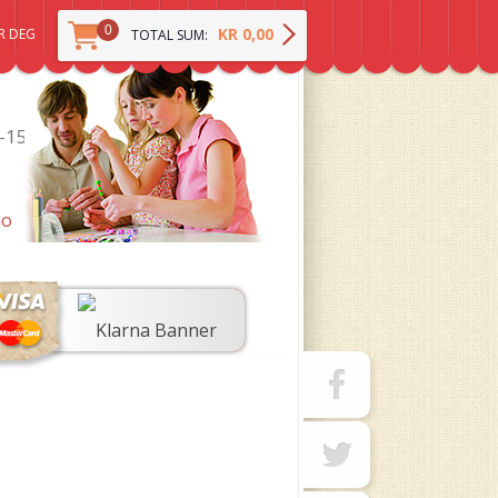
0
KR 0,00
R DEG
TOTAL SUM:
0-15
no