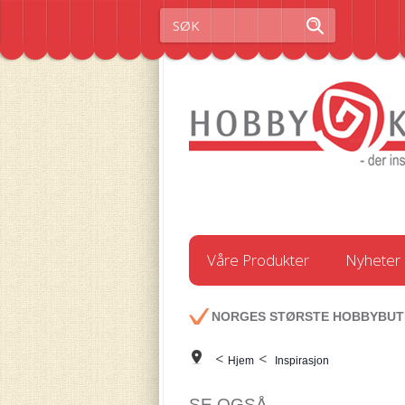
Våre Produkter
Nyheter
NORGES STØRSTE HOBBYBUT
<
<
Hjem
Inspirasjon
SE OGSÅ