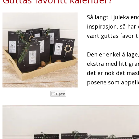
Så langt i julekale
inspirasjon, så ha
vært guttas favoritt
Den er enkel å lage
ekstra med litt gr
det er nok det mas
posene som appeller