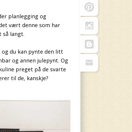
nder planlegging og
r det vært denne som har
 så langt.
, og du kan pynte den litt
anbar og annen julepynt. Og
kuline preget på de svarte
er til de, kanskje?