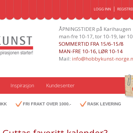
LOGG INN
REGISTRE
ÅPNINGSTIDER på Karihaugen
man-fre 10-17, tor 10-19, lør 1
SOMMERTID FRA 15/6-15/8
MAN-FRE 10-16, LØR 10-14
Mail:
info@hobbykunst-norge.
Inspirasjon
Kundesenter
IKK
FRI FRAKT OVER 1000.-
RASK LEVERING
Guttas favoritt kalender?