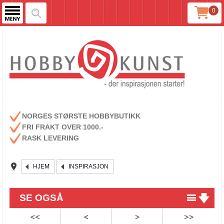
0
NORGES STØRSTE HOBBYBUTIKK
FRI FRAKT OVER 1000.-
RASK LEVERING
HJEM
INSPIRASJON
SE OGSÅ
<<
<
>
>>
Enkelt julekort med julekuler