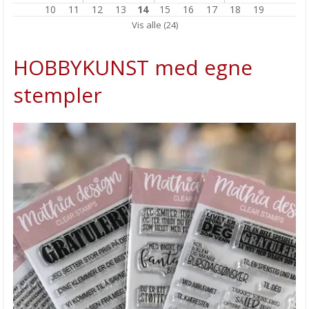
10
11
12
13
14
15
16
17
18
19
JULEKULE med innsett
Vis alle (24)
Mal et JULEBILDE
HOBBYKUNST med egne
JULEKALENDER tiden er her!
stempler
HOBBYGLADE DAGER på KARIHAUGEN
Transotype Synthetic Paper
HOBBYKUNST har flyttet til Oslo!
Enkle påskeharer
SÅPESTØPING er trendy!
Nytt oppbevaringssystem