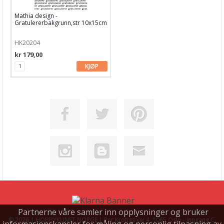
Mathia design -
Gratulererbakgrunn,str 10x15cm
HK20204
kr 179,00
KJØP
Partnerne våre samler inn opplysninger og bruker
© 2026 | HOBBYKUNST NORGE | Per Krohgs vei 4, 1065 Oslo - Inngang C,