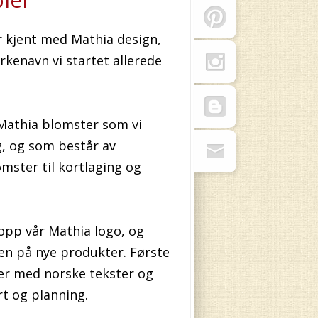
r kjent med Mathia design,
kenavn vi startet allerede
 Mathia blomster som vi
g, og som består av
mster til kortlaging og
 opp vår Mathia logo, og
en på nye produkter. Første
ler med norske tekster og
rt og planning.