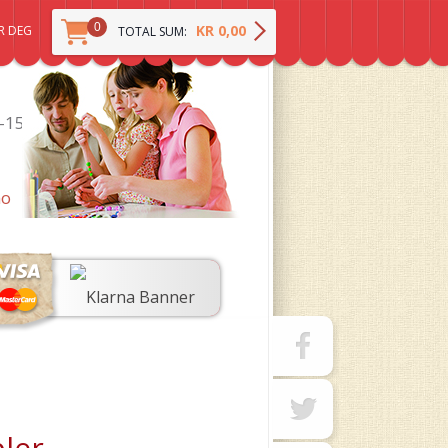
0
KR 0,00
R DEG
TOTAL SUM:
0-15
no
ler