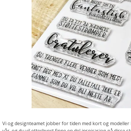
Vi og designteamet jobber for tiden med kort og modeller b
vår, og du vil etterhvert finne en del inspirasjon på disse 