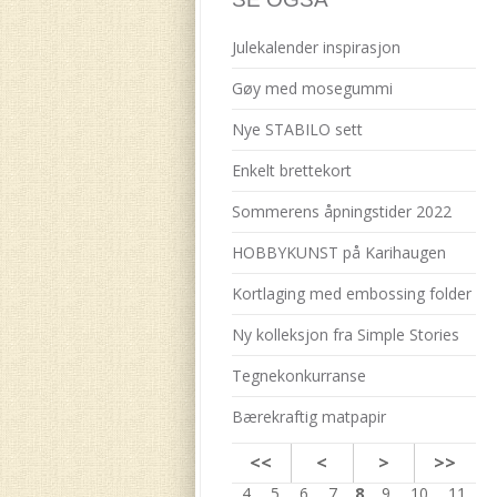
Julekalender inspirasjon
Gøy med mosegummi
Nye STABILO sett
Enkelt brettekort
Sommerens åpningstider 2022
HOBBYKUNST på Karihaugen
Kortlaging med embossing folder
Ny kolleksjon fra Simple Stories
Tegnekonkurranse
Bærekraftig matpapir
<<
<
>
>>
4
5
6
7
8
9
10
11