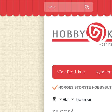
Våre Produkter
Nyheter
NORGES STØRSTE HOBBYBUT
<
<
Hjem
Inspirasjon
SE OGSÅ