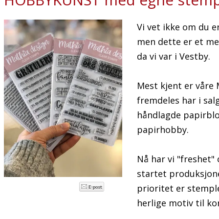
Vi vet ikke om du e
men dette er et mer
da vi var i Vestby.
Mest kjent er våre
fremdeles har i sal
håndlagde papirblo
papirhobby.
Nå har vi "freshet"
startet produksjon
prioritet er stemp
herlige motiv til ko