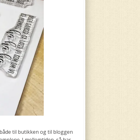
åde til butikken og til bloggen
stemplene. I mellomtiden, så har