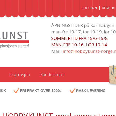
LOGG INN
REGISTRE
ÅPNINGSTIDER på Karihaugen
man-fre 10-17, tor 10-19, lør 1
SOMMERTID FRA 15/6-15/8
MAN-FRE 10-16, LØR 10-14
Mail:
info@hobbykunst-norge.
Inspirasjon
Kundesenter
IKK
FRI FRAKT OVER 1000.-
RASK LEVERING
HOBBYKUNST med egne stemp