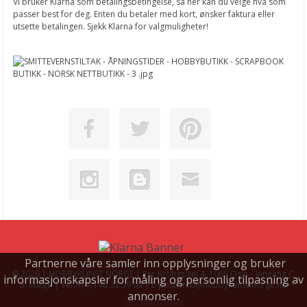
Vi bruker Klarna som betalingsbetingelse, så her kan du velge hva som
passer best for deg. Enten du betaler med kort, ønsker faktura eller
utsette betalingen. Sjekk Klarna for valgmuligheter!
Partnerne våre samler inn opplysninger og bruker
© 2026 | HOBBYKUNST NORGE | Per Krohgs vei 4, 1065 Oslo - Inngang C,
informasjonskapsler for måling og personlig tilpasning av
3. etasje | Tel: +(47) 48 33 59 09 | E-post: info@hobbykunst-norge.no
annonser.
Uni Micro Web