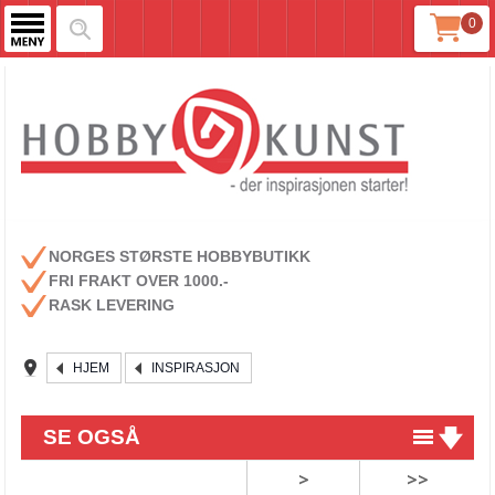
0
NORGES STØRSTE HOBBYBUTIKK
FRI FRAKT OVER 1000.-
RASK LEVERING
HJEM
INSPIRASJON
SE OGSÅ
>
>>
Lag dine egne unike embellishments!