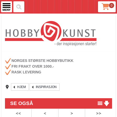
0
NORGES STØRSTE HOBBYBUTIKK
FRI FRAKT OVER 1000.-
RASK LEVERING
HJEM
INSPIRASJON
SE OGSÅ
<<
<
>
>>
Den nye trenden - MY BEADS på vei opp!