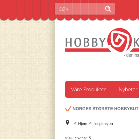
Våre Produkter
Nyheter
NORGES STØRSTE HOBBYBUT
<
<
Hjem
Inspirasjon
SE OGSÅ