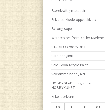
Bærekraftig matpapir
Enkle strikkede oppvaskkluter
Betong sopp
Watercolors from Art by Marlene
STABILO Woody 3in1
Søte babykort
Solo Goya Acrylic Paint
Vevramme hobbysett
HOBBYGLADE dager hos
HOBBYKUNST
Enkel dørkrans
<<
<
>
>>