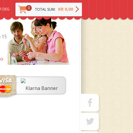
0
KR 0,00
R DEG
TOTAL SUM:
0-15
no