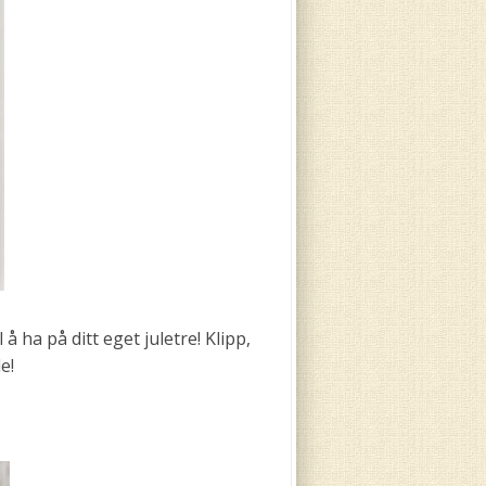
 å ha på ditt eget juletre! Klipp,
e!