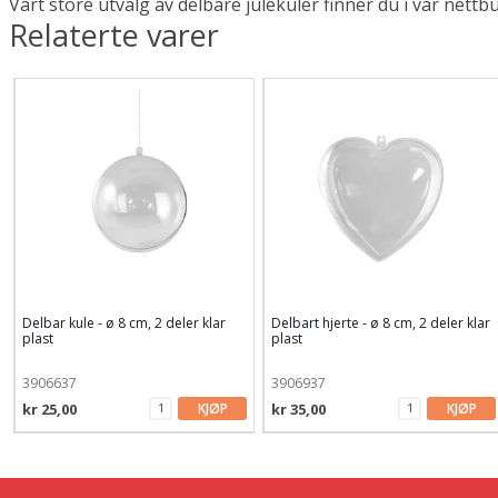
Vårt store utvalg av delbare julekuler finner du i vår nettb
Relaterte varer
Delbar kule - ø 8 cm, 2 deler klar
Delbart hjerte - ø 8 cm, 2 deler klar
plast
plast
3906637
3906937
kr 25,00
KJØP
kr 35,00
KJØP