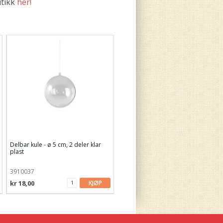
utikk
her!
Delbar kule - ø 5 cm, 2 deler klar
plast
3910037
kr 18,00
KJØP