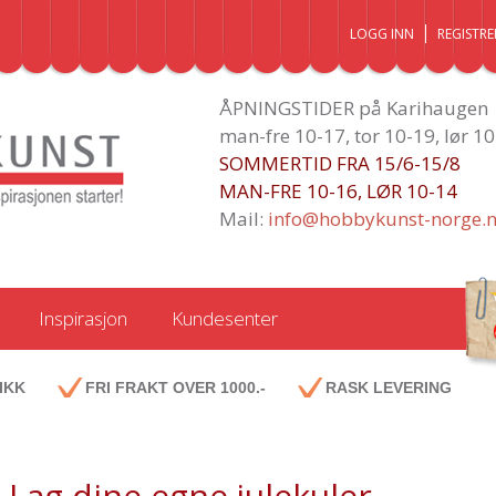
LOGG INN
REGISTRE
ÅPNINGSTIDER på Karihaugen
man-fre 10-17, tor 10-19, lør 1
SOMMERTID FRA 15/6-15/8
MAN-FRE 10-16, LØR 10-14
Mail:
info@hobbykunst-norge.
Inspirasjon
Kundesenter
IKK
FRI FRAKT OVER 1000.-
RASK LEVERING
Lag dine egne julekuler