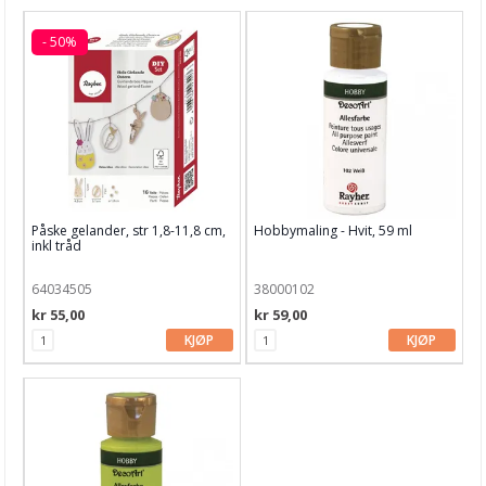
- 50%
Påske gelander, str 1,8-11,8 cm,
Hobbymaling - Hvit, 59 ml
inkl tråd
64034505
38000102
kr 55,00
kr 59,00
KJØP
KJØP