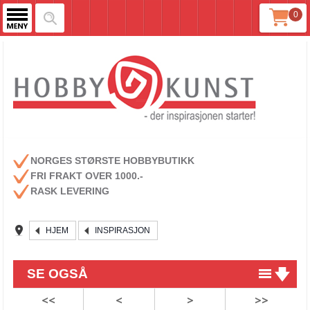
0
NORGES STØRSTE HOBBYBUTIKK
FRI FRAKT OVER 1000.-
RASK LEVERING
HJEM
INSPIRASJON
SE OGSÅ
<<
<
>
>>
Slik lager du julekuppel med nisser