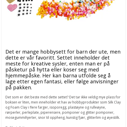
Det er mange hobbysett for barn der ute, men
dette er vår favoritt. Settet inneholder det
meste for kreative sysler, enten man er på
påsketur på hytta eller koser seg med
hjemmepåske. Her kan barna utfolde seg å
lage etter egen fantasi, eller følge anvisninger
på pakken.
Det som er det beste med dette settet? Det tar ikke veldig mye plass for
boksen er liten, men inneholder et hav av hobbyprodukter som Silk Clay
og Foam Clay i flere farger, isoporegg, plastøyne og rulleøyne,
rørperler, perleplate, piperensere, pomponer og glitter pomponer,
mosegummihjerter, snor til oppheng, kunstig fjær, glitterlim og øyestilk.