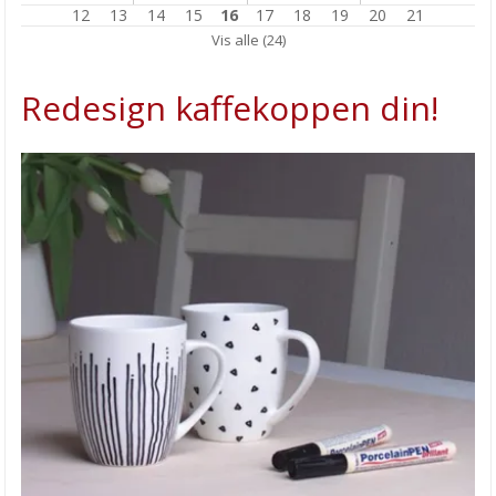
12
13
14
15
16
17
18
19
20
21
Hva skjer når du utfordrer...
Vis alle (24)
Få EKSKLUSIVE TILBUD!
Redesign kaffekoppen din!
Inspirasjon SMYKKEBETONG
Ny stempelkolleksjon!
Trenger du inspirasjon?
Lag slim med lukt og farge!
Endelig tid for vår med Aqua Paint Marker
Bakgrunnsteknikk til kort & lerret
Påskeaktiviteter for barna!