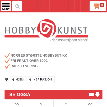
0
NORGES STØRSTE HOBBYBUTIKK
FRI FRAKT OVER 1000.-
RASK LEVERING
HJEM
INSPIRASJON
SE OGSÅ
<<
<
>
>>
Luminance erstatter Prismacolor