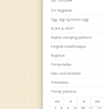
DIY Regnbuer
Egg, egg og masse egg!
KLIKK & HENT
Rayher stamping platform
Fargerik toalettmappe
Regnbue
Pomponellas
Søte små elefanter
Pottedekor
Trendy julenisse
<<
<
>
>>
7
8
9
10
11
12
13