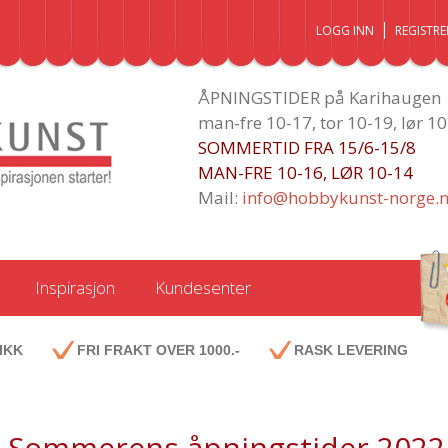
LOGG INN
REGISTRE
ÅPNINGSTIDER på Karihaugen
man-fre 10-17, tor 10-19, lør 1
SOMMERTID FRA 15/6-15/8
MAN-FRE 10-16, LØR 10-14
Mail:
info@hobbykunst-norge.
Inspirasjon
Kundesenter
IKK
FRI FRAKT OVER 1000.-
RASK LEVERING
Sommerens åpningstider 2022