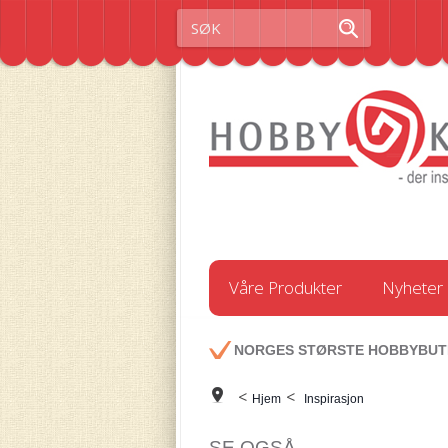
Våre Produkter
Nyheter
NORGES STØRSTE HOBBYBUT
<
<
Hjem
Inspirasjon
SE OGSÅ