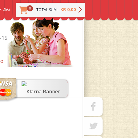
0
KR 0,00
R DEG
TOTAL SUM:
0-15
no