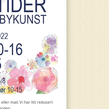
ler mail. Vi har litt redusert
ioden.