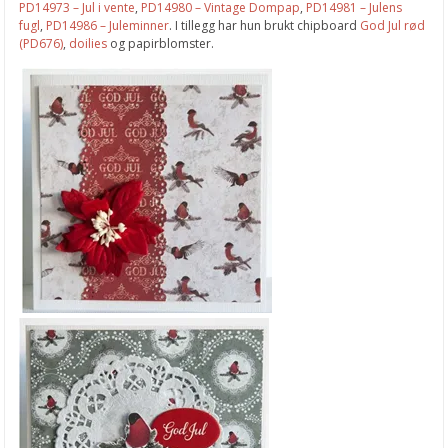
PD14973 – Jul i vente
,
PD14980 – Vintage Dompap
,
PD14981 – Julens
fugl
,
PD14986 – Juleminner
. I tillegg har hun brukt chipboard
God Jul rød
(PD676)
,
doilies
og papirblomster.