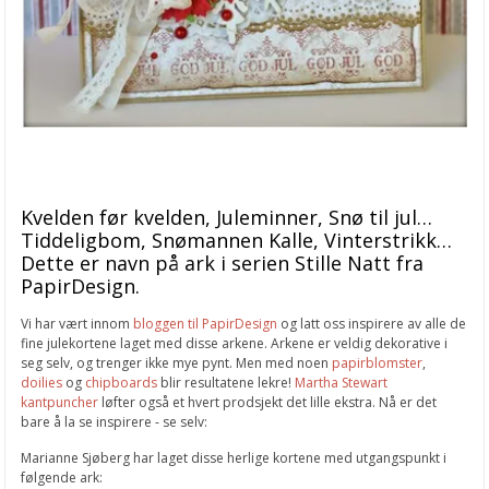
Kvelden før kvelden, Juleminner, Snø til jul…
Tiddeligbom, Snømannen Kalle, Vinterstrikk…
Dette er navn på ark i serien Stille Natt fra
PapirDesign.
Vi har vært innom
bloggen til PapirDesign
og latt oss inspirere av alle de
fine julekortene laget med disse arkene. Arkene er veldig dekorative i
seg selv, og trenger ikke mye pynt. Men med noen
papirblomster
,
doilies
og
chipboards
blir resultatene lekre!
Martha Stewart
kantpuncher
løfter også et hvert prodsjekt det lille ekstra. Nå er det
bare å la se inspirere - se selv:
Marianne Sjøberg har laget disse herlige kortene med utgangspunkt i
følgende ark: