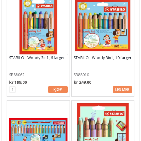
STABILO - Woody 3in1, 6 farger
STABILO - Woody 3in1, 10 farger
SB88062
SB88010
kr 199,00
kr 249,00
KJØP
LES MER