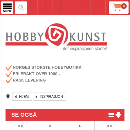
0
NORGES STØRSTE HOBBYBUTIKK
FRI FRAKT OVER 1000.-
RASK LEVERING
HJEM
INSPIRASJON
SE OGSÅ
<<
<
>
>>
Nye bryllupsark fra Reprint