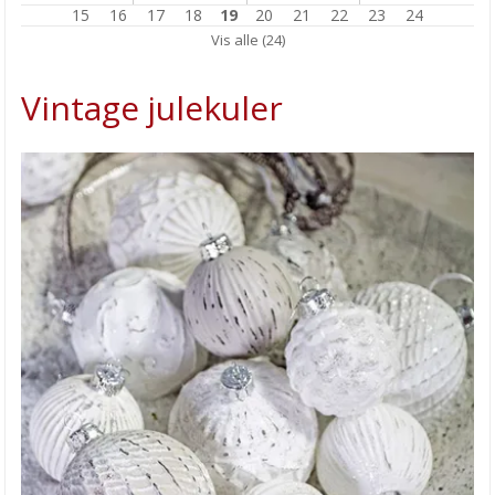
15
16
17
18
19
20
21
22
23
24
Delbare JULEKULER
Vis alle (24)
DYI julegavetips for barn!
Vintage julekuler
Enkel GAVEINNPAKKING
Gratis STRIKKEOPPSKRIFT julekuler
Kreative barn på Rasta SFO
Heklet engel
NY GARNKVALITET
Copic FARGELEGGINGSKURS hos HOBBYKUNST
NY GRATIS KLUTEOPPSKRIFT