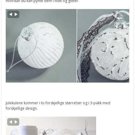
hvordan du kan pynte dem i hvitt og glitter.
Julekulene kommer i to forskjellige størrelser og i 3-pakk med
forskjellige design.