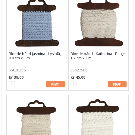
Blonde bånd Jasmina - Lys blå,
Blonde bånd - Katharina - Beige,
0.8 cm x 3 m
1.7 cm x 3 m
55626356
55627508
kr 39,00
kr 45,00
KJØP
KJØP