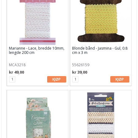
Bånd, Blonder & Tekstil
Annet
Blonder, pr meter
Blonder, pakker
Marianne - Lace, bredde 10mm,
Blonde bånd - Jasmina - Gul, 0.8
Bånd, pakker
lengde 200 cm
cm x 3 m
Bånd, rull
MCA3218
55626159
kr 49,00
kr 39,00
Bånd, pr meter
KJØP
KJØP
Snor & Tråd
Sateng bånd, rull
Tante Ema TEKSTIL
Garn & Tilbehør
Gips, støp, form