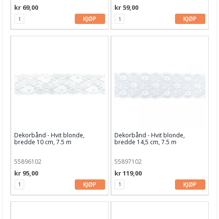
Kake & Bake
kr 69,00
kr 59,00
KJØP
KJØP
Bøker & Blader
Tema
Leverandører
Dekorbånd - Hvit blonde,
Dekorbånd - Hvit blonde,
bredde 10 cm, 7.5 m
bredde 14,5 cm, 7.5 m
55896102
55897102
kr 95,00
kr 119,00
KJØP
KJØP