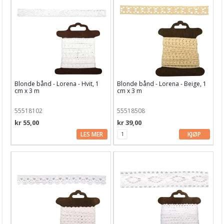
Blonde bånd - Lorena - Hvit, 1
Blonde bånd - Lorena - Beige, 1
cm x 3 m
cm x 3 m
55518102
55518508
kr 55,00
kr 39,00
LES MER
KJØP