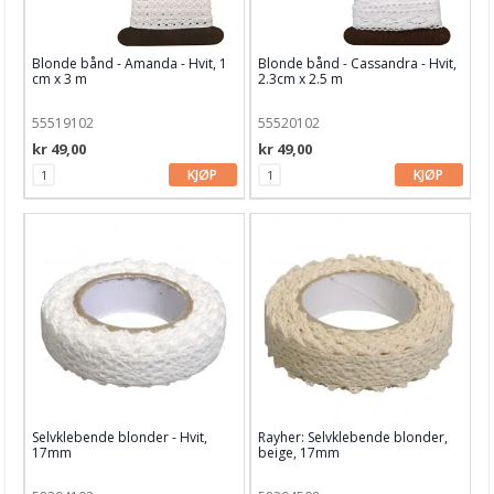
Blonde bånd - Amanda - Hvit, 1
Blonde bånd - Cassandra - Hvit,
cm x 3 m
2.3cm x 2.5 m
55519102
55520102
kr 49,00
kr 49,00
KJØP
KJØP
Selvklebende blonder - Hvit,
Rayher: Selvklebende blonder,
17mm
beige, 17mm