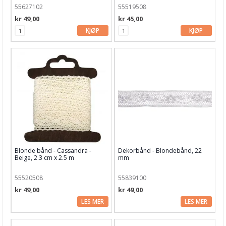
55627102
55519508
kr 49,00
kr 45,00
KJØP
KJØP
Blonde bånd - Cassandra -
Dekorbånd - Blondebånd, 22
Beige, 2.3 cm x 2.5 m
mm
55520508
55839100
kr 49,00
kr 49,00
LES MER
LES MER