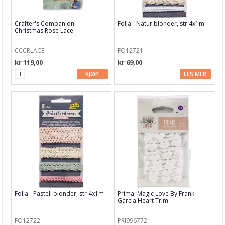
Hobby - generelt
Crafter's Companion -
Folia - Natur blonder, str 4x1m
Julens produkter
Christmas Rose Lace
Kunstnermateriell
CCCRLACE
FO12721
Maling & Tusj
kr 119,00
kr 69,00
KJØP
LES MER
Oppbevaring
Papir, Kort & Konvolutt
Sjablong & Tilbehør
Smykkelaging
Tegneutstyr, penner & tusjer
Tekstil hobby
Dekor & Bord
Folia - Pastell blonder, str 4x1m
Prima: Magic Love By Frank
Garcia Heart Trim
Gaveinnpakking
FO12722
PRI996772