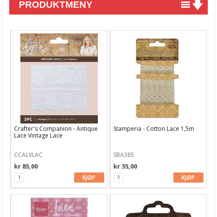
PRODUKTMENY
Nyheter
Tilbud
Kurs & aktiviteter
Gavekort
Kort & Scrapbooking
Scrapbooking & lommescrapping
Crafter's Companion - Antique
Stamperia - Cotton Lace 1,5m
Planners & kalender
Lace Vintage Lace
Art Journaling & Mixed Media
CCALVLAC
SBA385
kr 85,00
kr 35,00
Vokssegl & tilbehør
KJØP
KJØP
Lim & Verktøy
Barnehobby