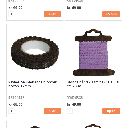
58394102
58394508
kr 69,00
kr 69,00
KJØP
LES MER
Rayher: Selvklebende blonder,
Blonde bånd - Jasmina - Lilla, 0.8
brown, 17mm
cm x 3 m
58394552
55626308
kr 69,00
kr 49,00
KJØP
KJØP