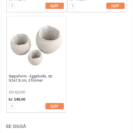
Leverandører
KJØP
KJØP
Støpeform - Eggebolle, str
9,5x7,8 cm, 3 former
36182000
kr 249,00
KJØP
SE OGSÅ