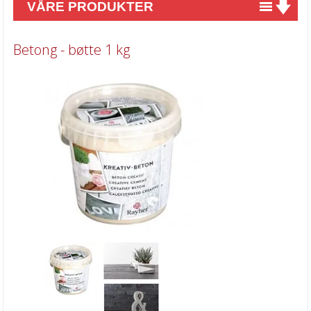
VÅRE PRODUKTER
Nyheter
Betong - bøtte 1 kg
Tilbud
Kurs & aktiviteter
Gavekort
Kort & Scrapbooking
Scrapbooking & lommescrapping
Planners & kalender
Art Journaling & Mixed Media
Vokssegl & tilbehør
Lim & Verktøy
Barnehobby