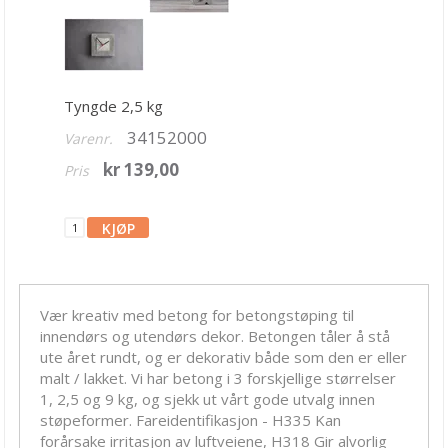
Bånd, Blonder & Tekstil
Garn & Tilbehør
Gips, støp, form
Tyngde 2,5 kg
Betong
34152000
Varenr.
Former
kr 139,00
Pris
Såpestøping
Smykkebetong
Diverse leire
Lys, voks
Vær kreativ med betong for betongstøping til
innendørs og utendørs dekor. Betongen tåler å stå
Hobby - generelt
ute året rundt, og er dekorativ både som den er eller
malt / lakket. Vi har betong i 3 forskjellige størrelser
Julens produkter
1, 2,5 og 9 kg, og sjekk ut vårt gode utvalg innen
støpeformer. Fareidentifikasjon - H335 Kan
Kunstnermateriell
forårsake irritasjon av luftveiene, H318 Gir alvorlig