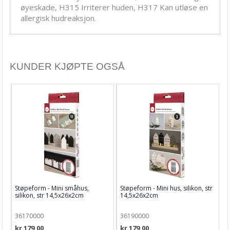
Maling & Tusj
øyeskade, H315 Irriterer huden, H317 Kan utløse en
allergisk hudreaksjon.
Oppbevaring
Papir, Kort & Konvolutt
Sjablong & Tilbehør
KUNDER KJØPTE OGSÅ
Smykkelaging
Tegneutstyr, penner & tusjer
Tekstil hobby
Dekor & Bord
Gaveinnpakking
Kake & Bake
Støpeform - Mini småhus,
Støpeform - Mini hus, silikon, str
Bøker & Blader
silikon, str 14,5x26x2cm
14,5x26x2cm
Tema
36170000
36190000
kr 179,00
kr 179,00