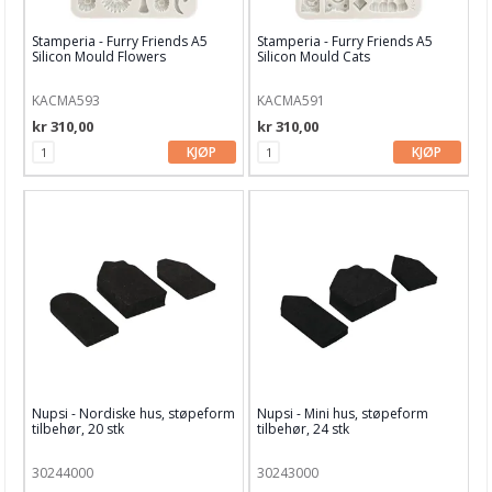
Stamperia - Furry Friends A5
Stamperia - Furry Friends A5
Silicon Mould Flowers
Silicon Mould Cats
KACMA593
KACMA591
kr 310,00
kr 310,00
KJØP
KJØP
Nupsi - Nordiske hus, støpeform
Nupsi - Mini hus, støpeform
tilbehør, 20 stk
tilbehør, 24 stk
30244000
30243000