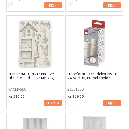
KJØP
KJØP
Stamperia - Furry Friends A5
Støpeform - Riflet dekor lys, str
Silicon Mould I Love My Dog
ø4,6x15cm, inkl.vekeholder
KACMA590
36201000
kr 310,00
kr 159,00
LES MER
KJØP