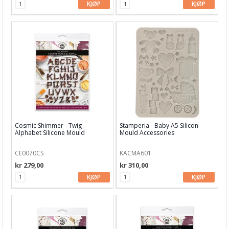
KJØP
KJØP
Cosmic Shimmer - Twig
Stamperia - Baby A5 Silicon
Alphabet Silicone Mould
Mould Accessories
CE0070CS
KACMA601
kr 279,00
kr 310,00
KJØP
KJØP