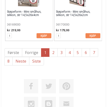
Støpeform - Mini småhus,
Støpeform - Mini småhus,
silikon, str 14,5x26x4cm
silikon, str 14,5x26x2cm
36169000
36170000
kr 219,00
kr 179,00
KJØP
KJØP
Første
Forrige
1
2
3
4
5
6
7
8
Neste
Siste