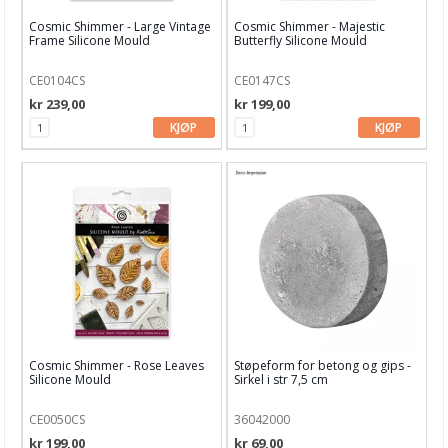
Cosmic Shimmer - Large Vintage
Cosmic Shimmer - Majestic
Frame Silicone Mould
Butterfly Silicone Mould
CE0104CS
CE0147CS
kr 239,00
kr 199,00
KJØP
KJØP
Cosmic Shimmer - Rose Leaves
Støpeform for betong og gips -
Silicone Mould
Sirkel i str 7,5 cm
CE0050CS
36042000
kr 199,00
kr 69,00