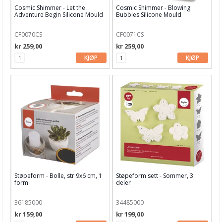
Oppbevaring
Cosmic Shimmer - Let the
Cosmic Shimmer - Blowing
Adventure Begin Silicone Mould
Bubbles Silicone Mould
Papir, Kort & Konvolutt
CF0070CS
CF0071CS
Sjablong & Tilbehør
kr 259,00
kr 259,00
KJØP
KJØP
Smykkelaging
Tegneutstyr, penner & tusjer
Tekstil hobby
Dekor & Bord
Gaveinnpakking
Kake & Bake
Bøker & Blader
Støpeform - Bolle, str 9x6 cm, 1
Støpeform sett - Sommer, 3
form
deler
Tema
36185000
34485000
Leverandører
kr 159,00
kr 199,00