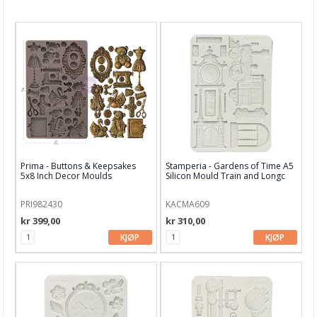
Nyheter
Tilbud
Kurs & aktiviteter
Gavekort
Kort & Scrapbooking
Scrapbooking & lommescrapping
Prima - Buttons & Keepsakes
Stamperia - Gardens of Time A5
Planners & kalender
5x8 Inch Decor Moulds
Silicon Mould Train and Longc
Art Journaling & Mixed Media
PRI982430
KACMA609
kr 399,00
kr 310,00
Vokssegl & tilbehør
KJØP
KJØP
Lim & Verktøy
Barnehobby
Bånd, Blonder & Tekstil