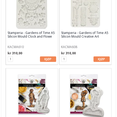
Garn & Tilbehør
Gips, støp, form
Betong
Stamperia - Gardens of Time A5
Stamperia - Gardens of Time A5
Former
Silicon Mould Clock and Flowe
Silicon Mould Creative Art
Såpestøping
KACMA610
KACMA608
kr 310,00
kr 310,00
Smykkebetong
KJØP
KJØP
Diverse leire
Lys, voks
Hobby - generelt
Julens produkter
Kunstnermateriell
Maling & Tusj