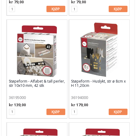
kr 79,00
kr 79,00
KJØP
KJØP
Støpeform - Alfabet & tall perler,
Støpeform - Huslykt, str ø 8cm x
str 10x10 mm, 42 stk
H 11,20cm
36195000
36194000
kr 139,00
kr 179,00
KJØP
KJØP