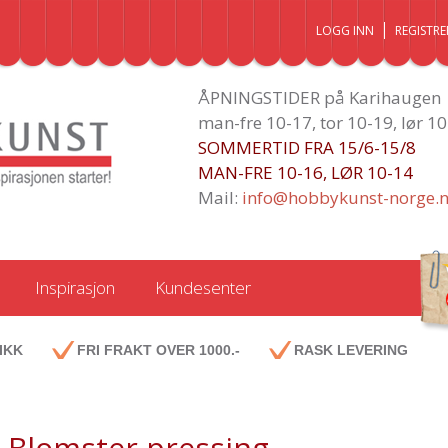
LOGG INN
REGISTRE
ÅPNINGSTIDER på Karihaugen
man-fre 10-17, tor 10-19, lør 1
SOMMERTID FRA 15/6-15/8
MAN-FRE 10-16, LØR 10-14
Mail:
info@hobbykunst-norge.
Inspirasjon
Kundesenter
IKK
FRI FRAKT OVER 1000.-
RASK LEVERING
Blomster pressing