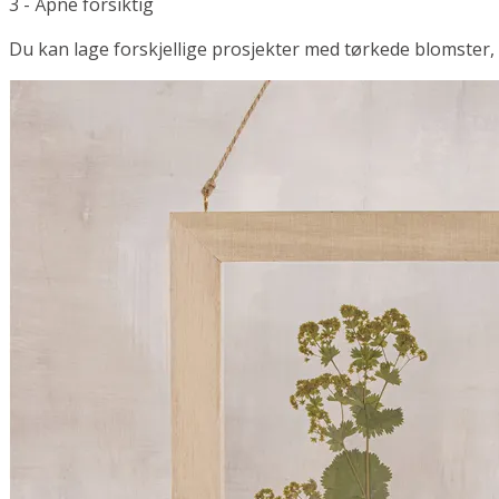
3 - Åpne forsiktig
Du kan lage forskjellige prosjekter med tørkede blomster, o