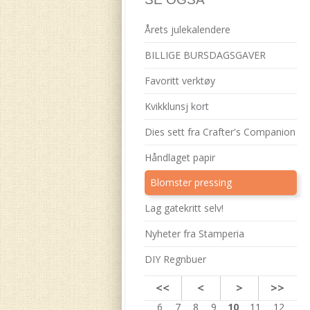
Årets julekalendere
BILLIGE BURSDAGSGAVER
Favoritt verktøy
Kvikklunsj kort
Dies sett fra Crafter's Companion
Håndlaget papir
Blomster pressing
Lag gatekritt selv!
Nyheter fra Stamperia
DIY Regnbuer
<<
<
>
>>
6
7
8
9
10
11
12