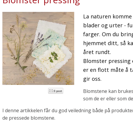
La naturen komme i
blader og urter - f
farger. Om du brin
hjemmet ditt, så ka
året rundt.
Blomster pressing e
er en flott måte å 
gir oss.
Blomstene kan brukes t
som de er eller som del
I denne artikkelen får du god veiledning både på produkter 
de pressede blomstene.