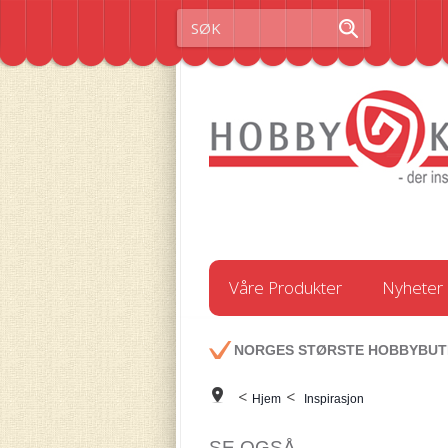
Våre Produkter
Nyheter
NORGES STØRSTE HOBBYBUT
<
<
Hjem
Inspirasjon
SE OGSÅ