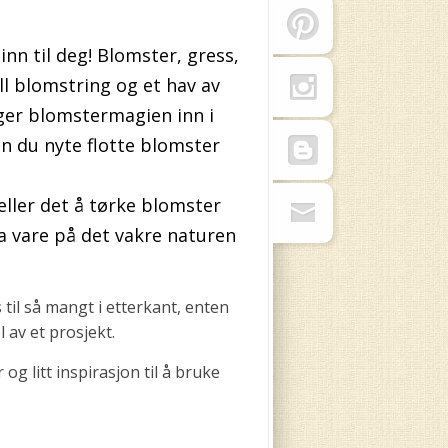
nn til deg! Blomster, gress,
ull blomstring og et hav av
ger blomstermagien inn i
n du nyte flotte blomster
ller det å tørke blomster
ta vare på det vakre naturen
il så mangt i etterkant, enten
 av et prosjekt.
og litt inspirasjon til å bruke