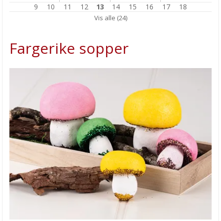
9
10
11
12
13
14
15
16
17
18
Vindu dekorering
Vis alle (24)
Fadeout - Magical Ink for No Line coloring
Fargerike sopper
DIY påskedekor
Påskens råeste hobbysett
Hvordan gi bort PÅSKEGODT
HOBBYKUNST med egne stempler
Transfer markers
Fargerike sopper
Enkelt MORSDAGS KORT