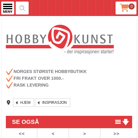
0
NORGES STØRSTE HOBBYBUTIKK
FRI FRAKT OVER 1000.-
RASK LEVERING
HJEM
INSPIRASJON
SE OGSÅ
<<
<
>
>>
Dette er ikke reklame for Coca Cola...