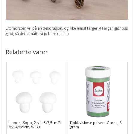
Litt morsom vri på en dekorasjon, og ikke minst fargerik! Farger gjør oss
glad, så dette måtte vi jo bare dele :-)
Relaterte varer
Isopor - Sopp, 2 stk. 6x7,5cm/3
Flokk viskose pulver - Grønn, 8
stk. 4,5x5cm, 5/Pkg
gram