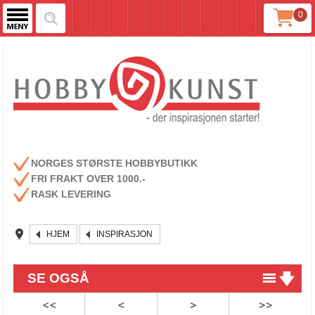
0
NORGES STØRSTE HOBBYBUTIKK
FRI FRAKT OVER 1000.-
RASK LEVERING
HJEM
INSPIRASJON
SE OGSÅ
<<
<
>
>>
Lag dekorative juletrær i Raysin med rub-on