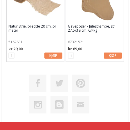
Natur Strie, bredde 20 cm, pr
Gaveposer - Julestrømpe, str
meter
27.5x18 cm, 6/Pkg
5162831
67321521
kr 29,00
kr 69,00
KJØP
KJØP