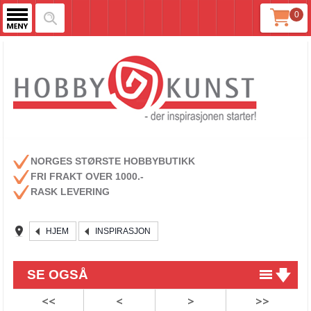
0
NORGES STØRSTE HOBBYBUTIKK
FRI FRAKT OVER 1000.-
RASK LEVERING
HJEM
INSPIRASJON
SE OGSÅ
<<
<
>
>>
Lag julepynt med barna