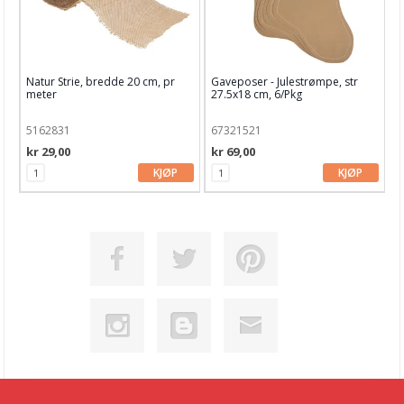
Natur Strie, bredde 20 cm, pr
Gaveposer - Julestrømpe, str
meter
27.5x18 cm, 6/Pkg
5162831
67321521
kr 29,00
kr 69,00
KJØP
KJØP