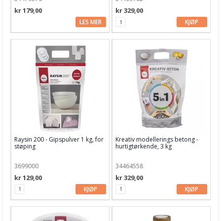
kr 179,00
kr 329,00
LES MER
KJØP
Raysin 200 - Gipspulver 1 kg, for
Kreativ modellerings betong -
støping
hurtigtørkende, 3 kg
3699000
34464558
kr 129,00
kr 329,00
KJØP
KJØP