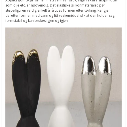
Applikasjon: Skyll formen med vann før bruk, ingen ekstra slippmiddel
som olje etc. er nødvendig. Det elastiske silikonmaterialet gjør
støpefiguren veldig enkelt å få ut av formen etter tørking. Rengjør
deretter formen med vann og litt vaskemiddel slik at den holder seg
formstabil og kan brukes igjen og igjen.