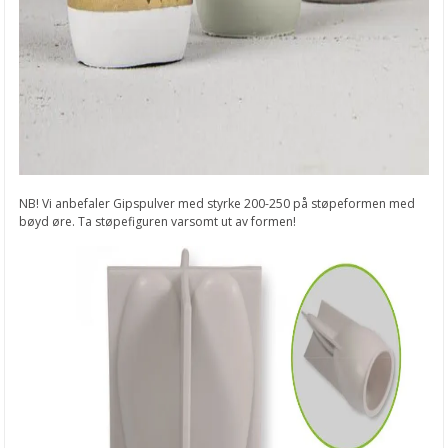
NB! Vi anbefaler Gipspulver med styrke 200-250 på støpeformen med
bøyd øre. Ta støpefiguren varsomt ut av formen!