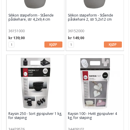
Silikon støpeform - Stående
Silikon støpeform - Stående
påskehare, str 4,2x9,4 cm
påskehare 2, str 5,2x12 cm
36151000
36152000
kr 139,00
kr 149,00
KJØP
KJØP
Raysin 250 - Sort gipspulver 1 kg,
Raysin 100 - Hvitt gipspulver 4
for støping
kg, for støping
34479576
34409102