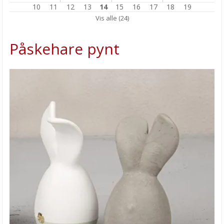
10
11
12
13
14
15
16
17
18
19
JULEKULE med innsett
Vis alle (24)
Mal et JULEBILDE
Påskehare pynt
JULEKALENDER tiden er her!
HOBBYGLADE DAGER på KARIHAUGEN
Transotype Synthetic Paper
HOBBYKUNST har flyttet til Oslo!
Enkle påskeharer
SÅPESTØPING er trendy!
Nytt oppbevaringssystem