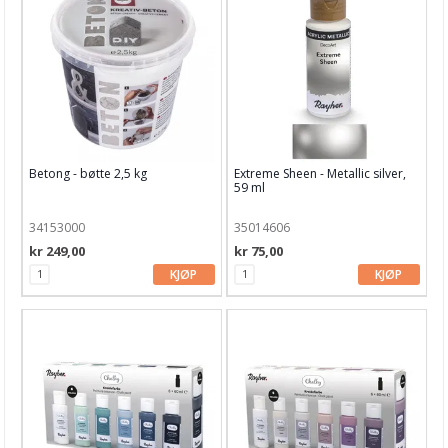
Betong - bøtte 2,5 kg
Extreme Sheen - Metallic silver,
59 ml
34153000
35014606
kr 249,00
kr 75,00
KJØP
KJØP