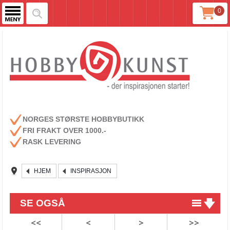
0
NORGES STØRSTE HOBBYBUTIKK
FRI FRAKT OVER 1000.-
RASK LEVERING
HJEM
INSPIRASJON
SE OGSÅ
<<
<
>
>>
Enkelt julekort med julekuler