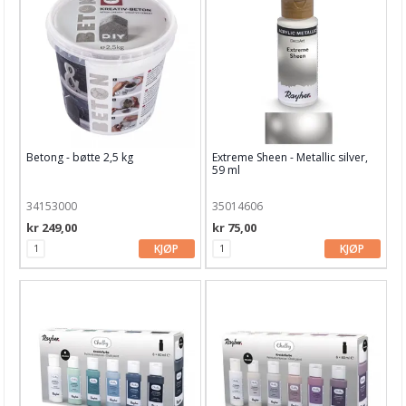
Betong - bøtte 2,5 kg
Extreme Sheen - Metallic silver,
59 ml
34153000
35014606
kr 249,00
kr 75,00
KJØP
KJØP