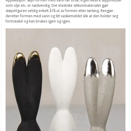
Applikasjon: Skyll formen med vann før bruk, ingen ekstra slippmiddel
som olje etc. er nødvendig. Det elastiske silikonmaterialet gjør
støpefiguren veldig enkelt å få ut av formen etter tørking. Rengjør
deretter formen med vann og litt vaskemiddel slik at den holder seg
formstabil og kan brukes igjen og igjen.