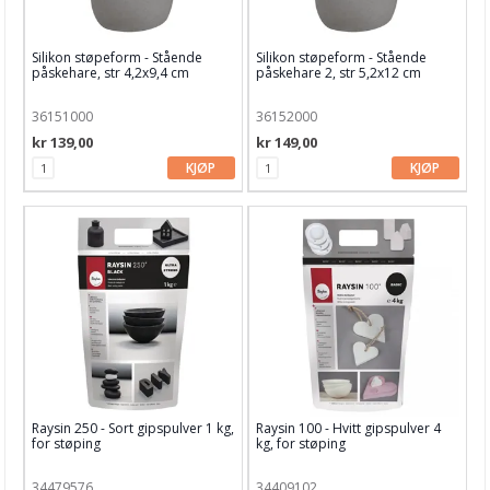
Silikon støpeform - Stående
Silikon støpeform - Stående
påskehare, str 4,2x9,4 cm
påskehare 2, str 5,2x12 cm
36151000
36152000
kr 139,00
kr 149,00
KJØP
KJØP
Raysin 250 - Sort gipspulver 1 kg,
Raysin 100 - Hvitt gipspulver 4
for støping
kg, for støping
34479576
34409102