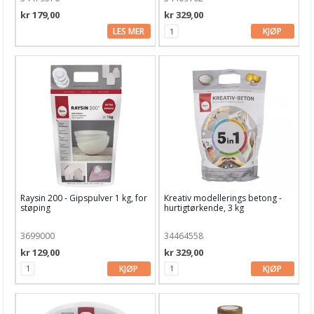
kr 179,00
kr 329,00
LES MER
KJØP
Raysin 200 - Gipspulver 1 kg, for
Kreativ modellerings betong -
støping
hurtigtørkende, 3 kg
3699000
34464558
kr 129,00
kr 329,00
KJØP
KJØP