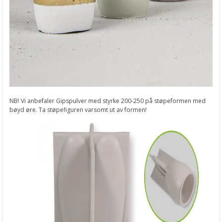
NB! Vi anbefaler Gipspulver med styrke 200-250 på støpeformen med
bøyd øre. Ta støpefiguren varsomt ut av formen!