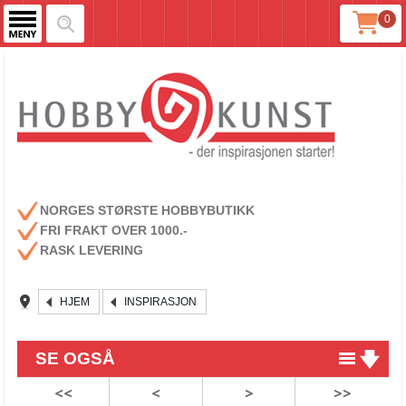
0
NORGES STØRSTE HOBBYBUTIKK
FRI FRAKT OVER 1000.-
RASK LEVERING
HJEM
INSPIRASJON
SE OGSÅ
<<
<
>
>>
Luminance erstatter Prismacolor