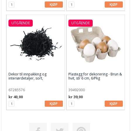
KJØP
KJØP
UTGÅENDE
UTGÅENDE
Dekor til innpakking og
Plastegg for dekorering - Brun &
interiørdetaljer, sort,
hvit, str 6 cm, 6/Pkg
36x6.5x40cm
67285576
39492000
kr 40,00
kr 39,00
KJØP
KJØP