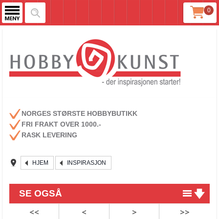
0
NORGES STØRSTE HOBBYBUTIKK
FRI FRAKT OVER 1000.-
RASK LEVERING
HJEM
INSPIRASJON
SE OGSÅ
<<
<
>
>>
Masquerade fra Stamperia