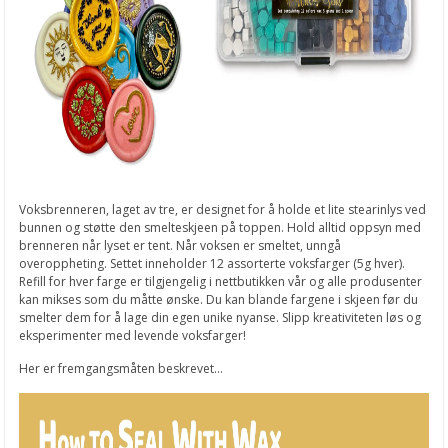
Voksbrenneren, laget av tre, er designet for å holde et lite stearinlys ved
bunnen og støtte den smelteskjeen på toppen. Hold alltid oppsyn med
brenneren når lyset er tent. Når voksen er smeltet, unngå
overoppheting. Settet inneholder 12 assorterte voksfarger (5g hver).
Refill for hver farge er tilgjengelig i nettbutikken vår og alle produsenter
kan mikses som du måtte ønske. Du kan blande fargene i skjeen før du
smelter dem for å lage din egen unike nyanse. Slipp kreativiteten løs og
eksperimenter med levende voksfarger!
Her er fremgangsmåten beskrevet...