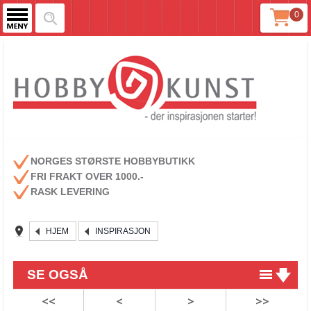
0
NORGES STØRSTE HOBBYBUTIKK
FRI FRAKT OVER 1000.-
RASK LEVERING
HJEM
INSPIRASJON
SE OGSÅ
<<
<
>
>>
Masquerade fra Stamperia