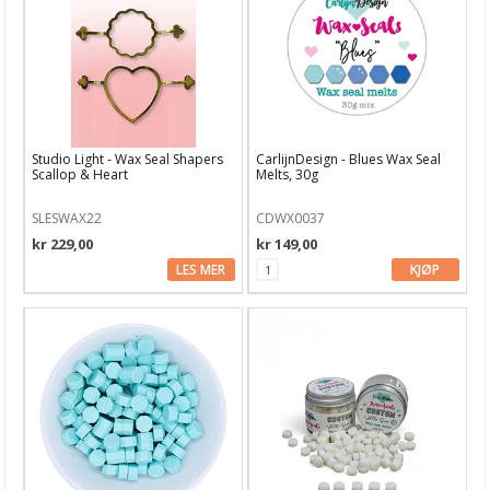
Studio Light - Wax Seal Shapers
CarlijnDesign - Blues Wax Seal
Scallop & Heart
Melts, 30g
SLESWAX22
CDWX0037
kr 229,00
kr 149,00
LES MER
KJØP