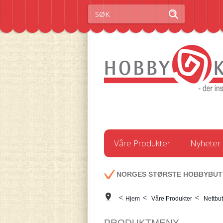
Våre Produkter
Nyheter
NORGES STØRSTE HOBBYBUT
<
<
<
Hjem
Våre Produkter
Nettbut
PRODUKTMENY