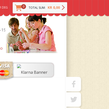
0
KR 0,00
R DEG
TOTAL SUM:
0-15
no