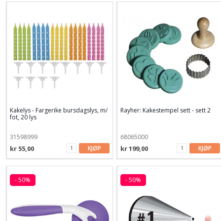
Kakelys - Fargerike bursdagslys, m/
Rayher: Kakestempel sett - sett 2
fot, 20 lys
31598999
68065000
kr 55,00
KJØP
kr 199,00
KJØP
- 50%
- 50%