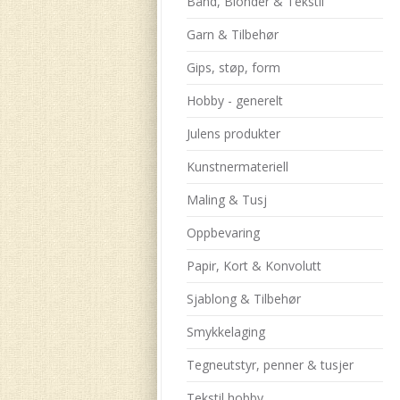
Bånd, Blonder & Tekstil
Garn & Tilbehør
Gips, støp, form
Hobby - generelt
Julens produkter
Kunstnermateriell
Maling & Tusj
Oppbevaring
Papir, Kort & Konvolutt
Sjablong & Tilbehør
Smykkelaging
Tegneutstyr, penner & tusjer
Tekstil hobby