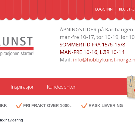
LOGG INN
REGISTRE
ÅPNINGSTIDER på Karihaugen
man-fre 10-17, tor 10-19, lør 1
SOMMERTID FRA 15/6-15/8
MAN-FRE 10-16, LØR 10-14
Mail:
info@hobbykunst-norge.
Inspirasjon
Kundesenter
IKK
FRI FRAKT OVER 1000.-
RASK LEVERING
ikk navigering